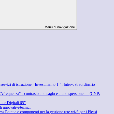
Menu di navigazione
 istruzione - Investimento 1.4: Interv. straordinario
" - contrasto al disagio e alla dispersione — (CNP:
 Digitali 65”
ovativi/tecnici
 componenti per la gestione rete wi-fi per i Plessi