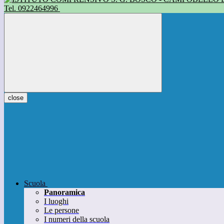
Tel. 0922464996
close
Scuola
Panoramica
I luoghi
Le persone
I numeri della scuola