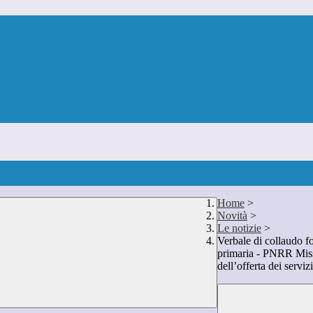
Home
>
Novità
>
Le notizie
>
Verbale di collaudo fo
primaria - PNRR Miss
dell’offerta dei servizi