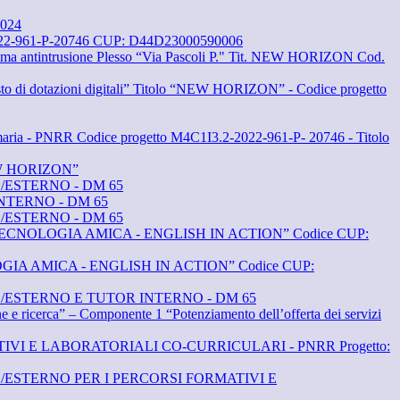
2024
2-961-P-20746 CUP: D44D23000590006
ntintrusione Plesso “Via Pascoli P." Tit. NEW HORIZON Cod.
dotazioni digitali” Titolo “NEW HORIZON” - Codice progetto
Primaria - PNRR Codice progetto M4C1I3.2-2022-961-P- 20746 - Titolo
“NEW HORIZON”
ESTERNO - DM 65
TERNO - DM 65
ESTERNO - DM 65
RR Titolo “TECNOLOGIA AMICA - ENGLISH IN ACTION” Codice CUP:
“TECNOLOGIA AMICA - ENGLISH IN ACTION” Codice CUP:
ESTERNO E TUTOR INTERNO - DM 65
a” – Componente 1 “Potenziamento dell’offerta dei servizi
 E LABORATORIALI CO-CURRICULARI - PNRR Progetto:
STERNO PER I PERCORSI FORMATIVI E