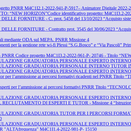
Progetto PNRR M4C1I2.1-2022-941-P-5917– Animatore Digitale 2022-
NEW HORIZON”Codice identificativo progetto: M4C1I3.2-202
ORNITURE - C. prot. 5458 del 13/10/2023 “Acquisto sistema a
ORNITURE - Contratto prot. 3545 del 30/06/2023 “Acquisto di 
igitali mediante ODA sul MEPA. PNRR Missione 4
onenti per la gestione rete wi-fi Plessi “S.G.Bosco” e “Via Pascoli” 
i 65” - PNRR Codice progetto M4C1I3.2-2022-961-P- 20746 - Titolo 
ULAZIONE GRADUATORIA PERSONALE ESPERTO INTERNO/
ULAZIONE GRADUATORIA PERSONALE INTERNO TUTOR IN
ULAZIONE GRADUATORIA PERSONALE ESPERTO INTERNO/
i//tutor per l’ammissione ai percorsi formativi ricadenti nel PN
enti/esperti per l’ammissione ai percorsi formativi PNRR Titolo 
ULAZIONE GRADUATORIA PERSONALE ESPERTO INTERNO/
TAMENTO DI ESPERTI E TUTOR - Missione 4 “Istruzione e ricerc
AZIONE GRADUATORIA TUTOR PER I PERCORSI FORMATIVI
0
ULAZIONE GRADUATORIA PERSONALE ESPERTO INTERNO/E
LTAfrequenza" M4C1I1.4-2022-981-P- 15150