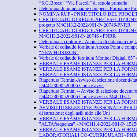
“S.G.Bosco” “Via Pascoli” di scuola primaria
Determina di liquidazione compensi Formatore 
NOMINA RUP - PNRR TITOLO DEL PROGETTO: “
CERTIFICATO DI REGOLARE ESECUZIONE DELLE F
progetto M4C1I3.2-2022-961-P- 20746-PNRR
CERTIFICATO DI REGOLARE ESECUZIONE DELLE F
M4C1I3.2-2022-961-P- 20746 - PNRR
Determina a contrarre - Acquisto di dotazioni d
Verbale di collaudo fornitura Access Point e comp
“NEW HORIZON”
Verbale di collaudo fornitura Monitor Digital
VERBALE ESAME ISTANZE PER LA FORM
VERBALE ESAME ISTANZE PER LA FORM
VERBALE ESAME ISTANZE PER LA FORM
Riapertura Termini-Avviso di selezione docent
D44C23000520006 Codice avvis
Riapertura Termini -- Avviso di selezione doc
D44C23000520006 Codice avviso: M4C1I3.1-
VERBALE ESAME ISTANZE PER LA FORM
AVVISO DI SELEZIONE PERSONALE PER IL RECLU
di istruzione: dagli asili nido alle Uni
VERBALE ESAME ISTANZE PER LA FORMUL
"ALTAfrequenza" - M4C1I1.4-2022-981-P- 1515
VERBALE ESAME ISTANZE PER LA FORM
LABORATORIALI CO-CURRICULARI - PNRR "A