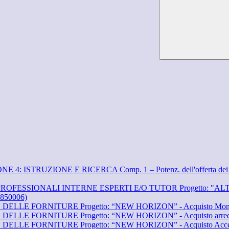
TRUZIONE E RICERCA Comp. 1 – Potenz. dell'offerta dei servizi di
IONALI INTERNE ESPERTI E/O TUTOR Progetto: "ALTAfrequenza
850006)
E FORNITURE Progetto: “NEW HORIZON” - Acquisto Monitor
 FORNITURE Progetto: “NEW HORIZON” - Acquisto arredi inn
ORNITURE Progetto: “NEW HORIZON” - Acquisto Access Point e e