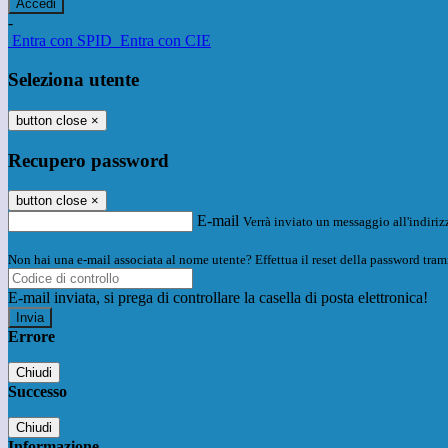
-
Entra con SPID
Entra con CIE
Seleziona utente
button close
×
Recupero password
button close
×
E-mail
Verrà inviato un messaggio all'indirizz
Non hai una e-mail associata al nome utente? Effettua il reset della password tram
E-mail inviata, si prega di controllare la casella di posta elettronica!
Errore
Chiudi
Successo
Chiudi
Informazione