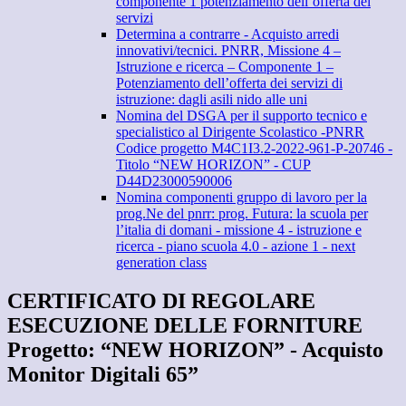
componente 1 potenziamento dell’offerta dei
servizi
Determina a contrarre - Acquisto arredi
innovativi/tecnici. PNRR, Missione 4 –
Istruzione e ricerca – Componente 1 –
Potenziamento dell’offerta dei servizi di
istruzione: dagli asili nido alle uni
Nomina del DSGA per il supporto tecnico e
specialistico al Dirigente Scolastico -PNRR
Codice progetto M4C1I3.2-2022-961-P-20746 -
Titolo “NEW HORIZON” - CUP
D44D23000590006
Nomina componenti gruppo di lavoro per la
prog.Ne del pnrr: prog. Futura: la scuola per
l’italia di domani - missione 4 - istruzione e
ricerca - piano scuola 4.0 - azione 1 - next
generation class
CERTIFICATO DI REGOLARE
ESECUZIONE DELLE FORNITURE
Progetto: “NEW HORIZON” - Acquisto
Monitor Digitali 65”