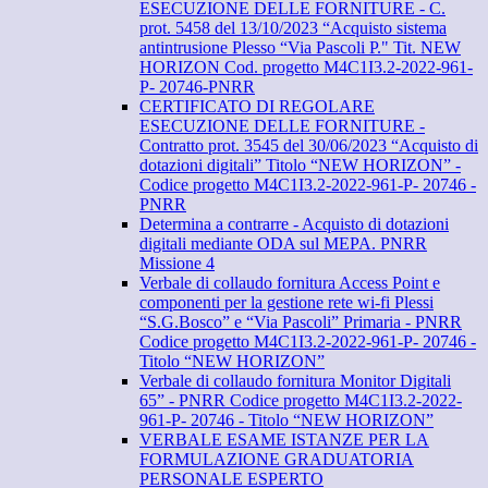
ESECUZIONE DELLE FORNITURE - C.
prot. 5458 del 13/10/2023 “Acquisto sistema
antintrusione Plesso “Via Pascoli P." Tit. NEW
HORIZON Cod. progetto M4C1I3.2-2022-961-
P- 20746-PNRR
CERTIFICATO DI REGOLARE
ESECUZIONE DELLE FORNITURE -
Contratto prot. 3545 del 30/06/2023 “Acquisto di
dotazioni digitali” Titolo “NEW HORIZON” -
Codice progetto M4C1I3.2-2022-961-P- 20746 -
PNRR
Determina a contrarre - Acquisto di dotazioni
digitali mediante ODA sul MEPA. PNRR
Missione 4
Verbale di collaudo fornitura Access Point e
componenti per la gestione rete wi-fi Plessi
“S.G.Bosco” e “Via Pascoli” Primaria - PNRR
Codice progetto M4C1I3.2-2022-961-P- 20746 -
Titolo “NEW HORIZON”
Verbale di collaudo fornitura Monitor Digitali
65” - PNRR Codice progetto M4C1I3.2-2022-
961-P- 20746 - Titolo “NEW HORIZON”
VERBALE ESAME ISTANZE PER LA
FORMULAZIONE GRADUATORIA
PERSONALE ESPERTO