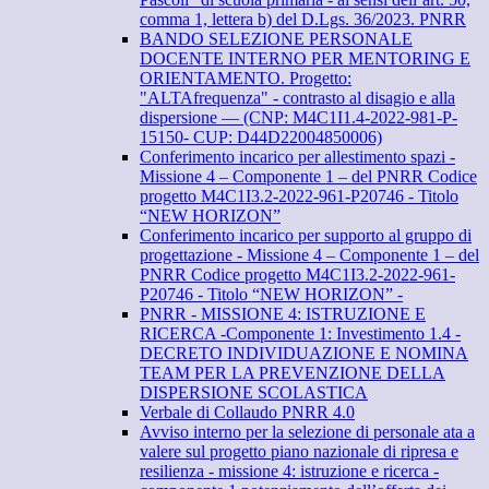
comma 1, lettera b) del D.Lgs. 36/2023. PNRR
BANDO SELEZIONE PERSONALE
DOCENTE INTERNO PER MENTORING E
ORIENTAMENTO. Progetto:
"ALTAfrequenza" - contrasto al disagio e alla
dispersione — (CNP: M4C1I1.4-2022-981-P-
15150- CUP: D44D22004850006)
Conferimento incarico per allestimento spazi -
Missione 4 – Componente 1 – del PNRR Codice
progetto M4C1I3.2-2022-961-P20746 - Titolo
“NEW HORIZON”
Conferimento incarico per supporto al gruppo di
progettazione - Missione 4 – Componente 1 – del
PNRR Codice progetto M4C1I3.2-2022-961-
P20746 - Titolo “NEW HORIZON” -
PNRR - MISSIONE 4: ISTRUZIONE E
RICERCA -Componente 1: Investimento 1.4 -
DECRETO INDIVIDUAZIONE E NOMINA
TEAM PER LA PREVENZIONE DELLA
DISPERSIONE SCOLASTICA
Verbale di Collaudo PNRR 4.0
Avviso interno per la selezione di personale ata a
valere sul progetto piano nazionale di ripresa e
resilienza - missione 4: istruzione e ricerca -