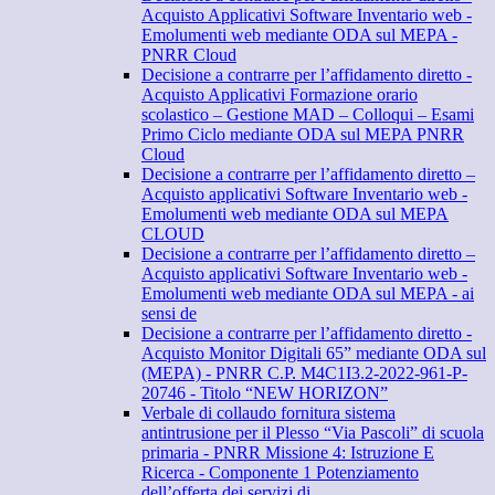
Acquisto Applicativi Software Inventario web -
Emolumenti web mediante ODA sul MEPA -
PNRR Cloud
Decisione a contrarre per l’affidamento diretto -
Acquisto Applicativi Formazione orario
scolastico – Gestione MAD – Colloqui – Esami
Primo Ciclo mediante ODA sul MEPA PNRR
Cloud
Decisione a contrarre per l’affidamento diretto –
Acquisto applicativi Software Inventario web -
Emolumenti web mediante ODA sul MEPA
CLOUD
Decisione a contrarre per l’affidamento diretto –
Acquisto applicativi Software Inventario web -
Emolumenti web mediante ODA sul MEPA - ai
sensi de
Decisione a contrarre per l’affidamento diretto -
Acquisto Monitor Digitali 65” mediante ODA sul
(MEPA) - PNRR C.P. M4C1I3.2-2022-961-P-
20746 - Titolo “NEW HORIZON”
Verbale di collaudo fornitura sistema
antintrusione per il Plesso “Via Pascoli” di scuola
primaria - PNRR Missione 4: Istruzione E
Ricerca - Componente 1 Potenziamento
dell’offerta dei servizi di