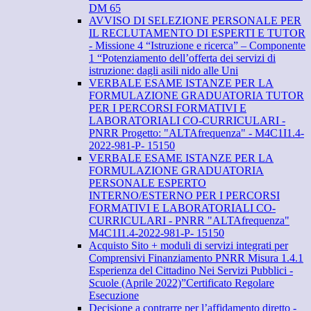
DM 65
AVVISO DI SELEZIONE PERSONALE PER
IL RECLUTAMENTO DI ESPERTI E TUTOR
- Missione 4 “Istruzione e ricerca” – Componente
1 “Potenziamento dell’offerta dei servizi di
istruzione: dagli asili nido alle Uni
VERBALE ESAME ISTANZE PER LA
FORMULAZIONE GRADUATORIA TUTOR
PER I PERCORSI FORMATIVI E
LABORATORIALI CO-CURRICULARI -
PNRR Progetto: "ALTAfrequenza" - M4C1I1.4-
2022-981-P- 15150
VERBALE ESAME ISTANZE PER LA
FORMULAZIONE GRADUATORIA
PERSONALE ESPERTO
INTERNO/ESTERNO PER I PERCORSI
FORMATIVI E LABORATORIALI CO-
CURRICULARI - PNRR "ALTAfrequenza"
M4C1I1.4-2022-981-P- 15150
Acquisto Sito + moduli di servizi integrati per
Comprensivi Finanziamento PNRR Misura 1.4.1
Esperienza del Cittadino Nei Servizi Pubblici -
Scuole (Aprile 2022)”Certificato Regolare
Esecuzione
Decisione a contrarre per l’affidamento diretto -