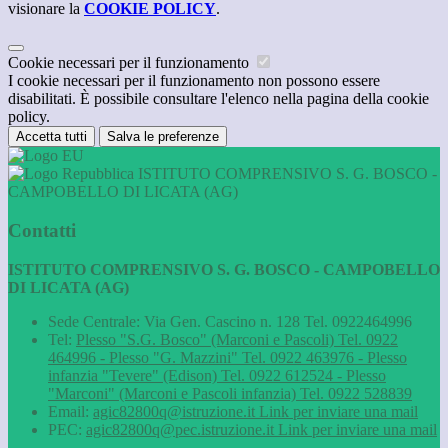
visionare la
COOKIE POLICY
.
Cookie necessari per il funzionamento
I cookie necessari per il funzionamento non possono essere
disabilitati. È possibile consultare l'elenco nella pagina della cookie
policy.
Accetta tutti
Salva le preferenze
ISTITUTO COMPRENSIVO S. G. BOSCO -
CAMPOBELLO DI LICATA (AG)
Contatti
ISTITUTO COMPRENSIVO S. G. BOSCO - CAMPOBELLO
DI LICATA (AG)
Sede Centrale: Via Gen. Cascino n. 128 Tel. 0922464996
Tel:
Plesso "S.G. Bosco" (Marconi e Pascoli) Tel. 0922
464996 - Plesso "G. Mazzini" Tel. 0922 463976 - Plesso
infanzia "Tevere" (Edison) Tel. 0922 612524 - Plesso
"Marconi" (Marconi e Pascoli infanzia) Tel. 0922 528839
Email:
agic82800q@istruzione.it
Link per inviare una mail
PEC:
agic82800q@pec.istruzione.it
Link per inviare una mail