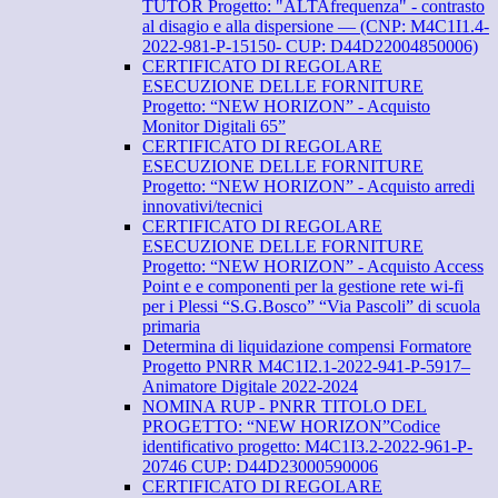
TUTOR Progetto: "ALTAfrequenza" - contrasto
al disagio e alla dispersione — (CNP: M4C1I1.4-
2022-981-P-15150- CUP: D44D22004850006)
CERTIFICATO DI REGOLARE
ESECUZIONE DELLE FORNITURE
Progetto: “NEW HORIZON” - Acquisto
Monitor Digitali 65”
CERTIFICATO DI REGOLARE
ESECUZIONE DELLE FORNITURE
Progetto: “NEW HORIZON” - Acquisto arredi
innovativi/tecnici
CERTIFICATO DI REGOLARE
ESECUZIONE DELLE FORNITURE
Progetto: “NEW HORIZON” - Acquisto Access
Point e e componenti per la gestione rete wi-fi
per i Plessi “S.G.Bosco” “Via Pascoli” di scuola
primaria
Determina di liquidazione compensi Formatore
Progetto PNRR M4C1I2.1-2022-941-P-5917–
Animatore Digitale 2022-2024
NOMINA RUP - PNRR TITOLO DEL
PROGETTO: “NEW HORIZON”Codice
identificativo progetto: M4C1I3.2-2022-961-P-
20746 CUP: D44D23000590006
CERTIFICATO DI REGOLARE