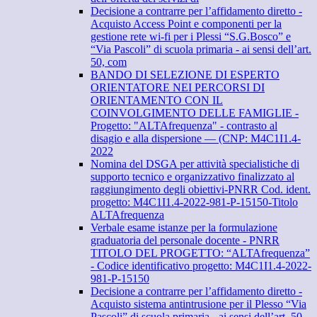
Decisione a contrarre per l’affidamento diretto -
Acquisto Access Point e componenti per la
gestione rete wi-fi per i Plessi “S.G.Bosco” e
“Via Pascoli” di scuola primaria - ai sensi dell’art.
50, com
BANDO DI SELEZIONE DI ESPERTO
ORIENTATORE NEI PERCORSI DI
ORIENTAMENTO CON IL
COINVOLGIMENTO DELLE FAMIGLIE -
Progetto: "ALTAfrequenza" - contrasto al
disagio e alla dispersione — (CNP: M4C1I1.4-
2022
Nomina del DSGA per attività specialistiche di
supporto tecnico e organizzativo finalizzato al
raggiungimento degli obiettivi-PNRR Cod. ident.
progetto: M4C1I1.4-2022-981-P-15150-Titolo
ALTAfrequenza
Verbale esame istanze per la formulazione
graduatoria del personale docente - PNRR
TITOLO DEL PROGETTO: “ALTAfrequenza”
- Codice identificativo progetto: M4C1I1.4-2022-
981-P-15150
Decisione a contrarre per l’affidamento diretto -
Acquisto sistema antintrusione per il Plesso “Via
Pascoli” di scuola primaria - ai sensi dell’art. 50,