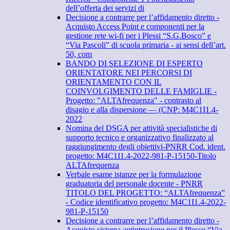
dell’offerta dei servizi di
Decisione a contrarre per l’affidamento diretto -
Acquisto Access Point e componenti per la
gestione rete wi-fi per i Plessi “S.G.Bosco” e
“Via Pascoli” di scuola primaria - ai sensi dell’art.
50, com
BANDO DI SELEZIONE DI ESPERTO
ORIENTATORE NEI PERCORSI DI
ORIENTAMENTO CON IL
COINVOLGIMENTO DELLE FAMIGLIE -
Progetto: "ALTAfrequenza" - contrasto al
disagio e alla dispersione — (CNP: M4C1I1.4-
2022
Nomina del DSGA per attività specialistiche di
supporto tecnico e organizzativo finalizzato al
raggiungimento degli obiettivi-PNRR Cod. ident.
progetto: M4C1I1.4-2022-981-P-15150-Titolo
ALTAfrequenza
Verbale esame istanze per la formulazione
graduatoria del personale docente - PNRR
TITOLO DEL PROGETTO: “ALTAfrequenza”
- Codice identificativo progetto: M4C1I1.4-2022-
981-P-15150
Decisione a contrarre per l’affidamento diretto -
Acquisto sistema antintrusione per il Plesso “Via