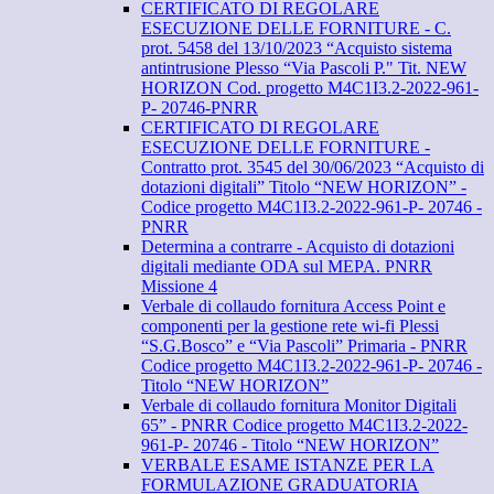
CERTIFICATO DI REGOLARE
ESECUZIONE DELLE FORNITURE - C.
prot. 5458 del 13/10/2023 “Acquisto sistema
antintrusione Plesso “Via Pascoli P." Tit. NEW
HORIZON Cod. progetto M4C1I3.2-2022-961-
P- 20746-PNRR
CERTIFICATO DI REGOLARE
ESECUZIONE DELLE FORNITURE -
Contratto prot. 3545 del 30/06/2023 “Acquisto di
dotazioni digitali” Titolo “NEW HORIZON” -
Codice progetto M4C1I3.2-2022-961-P- 20746 -
PNRR
Determina a contrarre - Acquisto di dotazioni
digitali mediante ODA sul MEPA. PNRR
Missione 4
Verbale di collaudo fornitura Access Point e
componenti per la gestione rete wi-fi Plessi
“S.G.Bosco” e “Via Pascoli” Primaria - PNRR
Codice progetto M4C1I3.2-2022-961-P- 20746 -
Titolo “NEW HORIZON”
Verbale di collaudo fornitura Monitor Digitali
65” - PNRR Codice progetto M4C1I3.2-2022-
961-P- 20746 - Titolo “NEW HORIZON”
VERBALE ESAME ISTANZE PER LA
FORMULAZIONE GRADUATORIA