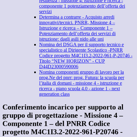
resilienza - missione 4: istruzione e ricerca -
componente 1 potenziamento dell’offerta dei
servizi
Determina a contrarre - Acquisto arredi
innovativi/tecnici. PNRR, Missione 4 –
Istruzione e ricerca – Componente 1 –
Potenziamento dell’offerta dei servizi di
istruzione: dagli asili nido alle uni
Nomina del DSGA per il supporto tecnico e
specialistico al Dirigente Scolastico -PNRR
Codice progetto M4C1I3.2-2022-961-P-20746 -
Titolo “NEW HORIZON” - CUP
D44D23000590006
Nomina componenti gruppo di lavoro per la
prog.Ne del pnrr: prog. Futura: la scuola per
l’italia di domani - missione 4 - istruzione e
ricerca - piano scuola 4.0 - azione 1 - next
generation class
Conferimento incarico per supporto al
gruppo di progettazione - Missione 4 –
Componente 1 – del PNRR Codice
progetto M4C1I3.2-2022-961-P20746 -