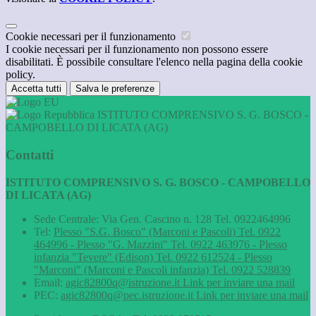
Cookie necessari per il funzionamento
I cookie necessari per il funzionamento non possono essere
disabilitati. È possibile consultare l'elenco nella pagina della cookie
policy.
Accetta tutti
Salva le preferenze
ISTITUTO COMPRENSIVO S. G. BOSCO -
CAMPOBELLO DI LICATA (AG)
Contatti
ISTITUTO COMPRENSIVO S. G. BOSCO - CAMPOBELLO
DI LICATA (AG)
Sede Centrale: Via Gen. Cascino n. 128 Tel. 0922464996
Tel:
Plesso "S.G. Bosco" (Marconi e Pascoli) Tel. 0922
464996 - Plesso "G. Mazzini" Tel. 0922 463976 - Plesso
infanzia "Tevere" (Edison) Tel. 0922 612524 - Plesso
"Marconi" (Marconi e Pascoli infanzia) Tel. 0922 528839
Email:
agic82800q@istruzione.it
Link per inviare una mail
PEC:
agic82800q@pec.istruzione.it
Link per inviare una mail