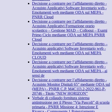
Decisione a contrarre per l’affidamento diretto -
Acquisto Applicativi Software Inventario web -
Emolumenti web mediante ODA sul MEPA -
PNRR Cloud
Decisione a contrarre per l’affidamento diretto -
Acquisto Applicativi Formazione orario
scolastico – Gestione MAD – Colloqui – Esami
Primo Ciclo mediante ODA sul MEPA PNRR
Cloud
Decisione a contrarre per l’affidamento diretto –
Acquisto applicativi Software Inventario web -
Emolumenti web mediante ODA sul MEPA
CLOUD
Decisione a contrarre per l’affidamento diretto –
Acquisto applicativi Software Inventario web -
Emolumenti web mediante ODA sul MEPA - ai
sensi de
Decisione a contrarre per l’affidamento diretto -
Acquisto Monitor Digitali 65” mediante ODA sul
(MEPA) - PNRR C.P. M4C1I3.2-2022-961-P-
20746 - Titolo “NEW HORIZON”
Verbale di collaudo fornitura sistema
antintrusione per il Plesso “Via Pascoli” di scuola
primaria - PNRR Missione 4: Istruzione E
Ricerca - Componente 1 Potenziamento