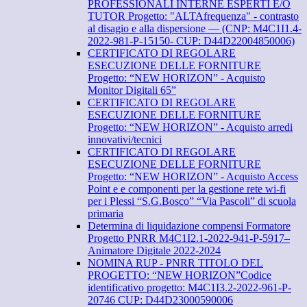
PROFESSIONALI INTERNE ESPERTI E/O
TUTOR Progetto: "ALTAfrequenza" - contrasto
al disagio e alla dispersione — (CNP: M4C1I1.4-
2022-981-P-15150- CUP: D44D22004850006)
CERTIFICATO DI REGOLARE
ESECUZIONE DELLE FORNITURE
Progetto: “NEW HORIZON” - Acquisto
Monitor Digitali 65”
CERTIFICATO DI REGOLARE
ESECUZIONE DELLE FORNITURE
Progetto: “NEW HORIZON” - Acquisto arredi
innovativi/tecnici
CERTIFICATO DI REGOLARE
ESECUZIONE DELLE FORNITURE
Progetto: “NEW HORIZON” - Acquisto Access
Point e e componenti per la gestione rete wi-fi
per i Plessi “S.G.Bosco” “Via Pascoli” di scuola
primaria
Determina di liquidazione compensi Formatore
Progetto PNRR M4C1I2.1-2022-941-P-5917–
Animatore Digitale 2022-2024
NOMINA RUP - PNRR TITOLO DEL
PROGETTO: “NEW HORIZON”Codice
identificativo progetto: M4C1I3.2-2022-961-P-
20746 CUP: D44D23000590006