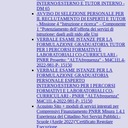
INTERNO/ESTERNO E TUTOR INTERNO -
DM 65
AVVISO DI SELEZIONE PERSONALE PER
IL RECLUTAMENTO DI ESPERTI E TUTOR
- Missione 4 “Istruzione e ricerca” – Componente
1 “Potenziamento dell’offerta dei servizi di
istruzione: dagli asili nido alle Uni
VERBALE ESAME ISTANZE PER LA
FORMULAZIONE GRADUATORIA TUTOR
PER I PERCORSI FORMATIVI E
LABORATORIALI CO-CURRICULARI -
PNRR Progetto: "ALTAfrequenza" - M4C1I1.4-
2022-981-P- 15150
VERBALE ESAME ISTANZE PER LA
FORMULAZIONE GRADUATORIA
PERSONALE ESPERTO
INTERNO/ESTERNO PER I PERCORSI
FORMATIVI E LABORATORIALI CO-
CURRICULARI - PNRR "ALTAfrequenza"
M4C1I1.4-2022-981-P- 15150
Acquisto Sito + moduli di servizi integrati per
Comprensivi Finanziamento PNRR Misura 1.4.1
Esperienza del Cittadino Nei Servizi Pubblici -
Scuole (Aprile 2022)”Certificato Regolare
Esecuzione