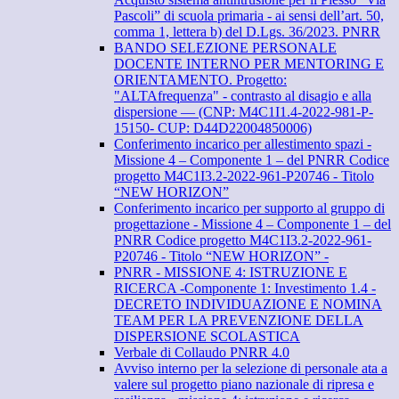
Pascoli” di scuola primaria - ai sensi dell’art. 50,
comma 1, lettera b) del D.Lgs. 36/2023. PNRR
BANDO SELEZIONE PERSONALE
DOCENTE INTERNO PER MENTORING E
ORIENTAMENTO. Progetto:
"ALTAfrequenza" - contrasto al disagio e alla
dispersione — (CNP: M4C1I1.4-2022-981-P-
15150- CUP: D44D22004850006)
Conferimento incarico per allestimento spazi -
Missione 4 – Componente 1 – del PNRR Codice
progetto M4C1I3.2-2022-961-P20746 - Titolo
“NEW HORIZON”
Conferimento incarico per supporto al gruppo di
progettazione - Missione 4 – Componente 1 – del
PNRR Codice progetto M4C1I3.2-2022-961-
P20746 - Titolo “NEW HORIZON” -
PNRR - MISSIONE 4: ISTRUZIONE E
RICERCA -Componente 1: Investimento 1.4 -
DECRETO INDIVIDUAZIONE E NOMINA
TEAM PER LA PREVENZIONE DELLA
DISPERSIONE SCOLASTICA
Verbale di Collaudo PNRR 4.0
Avviso interno per la selezione di personale ata a
valere sul progetto piano nazionale di ripresa e