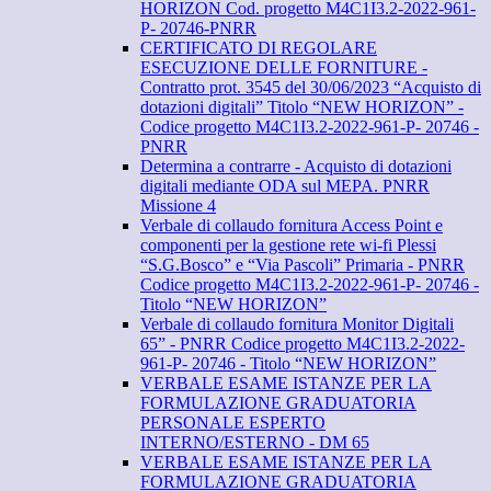
HORIZON Cod. progetto M4C1I3.2-2022-961-
P- 20746-PNRR
CERTIFICATO DI REGOLARE
ESECUZIONE DELLE FORNITURE -
Contratto prot. 3545 del 30/06/2023 “Acquisto di
dotazioni digitali” Titolo “NEW HORIZON” -
Codice progetto M4C1I3.2-2022-961-P- 20746 -
PNRR
Determina a contrarre - Acquisto di dotazioni
digitali mediante ODA sul MEPA. PNRR
Missione 4
Verbale di collaudo fornitura Access Point e
componenti per la gestione rete wi-fi Plessi
“S.G.Bosco” e “Via Pascoli” Primaria - PNRR
Codice progetto M4C1I3.2-2022-961-P- 20746 -
Titolo “NEW HORIZON”
Verbale di collaudo fornitura Monitor Digitali
65” - PNRR Codice progetto M4C1I3.2-2022-
961-P- 20746 - Titolo “NEW HORIZON”
VERBALE ESAME ISTANZE PER LA
FORMULAZIONE GRADUATORIA
PERSONALE ESPERTO
INTERNO/ESTERNO - DM 65
VERBALE ESAME ISTANZE PER LA
FORMULAZIONE GRADUATORIA