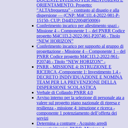
ORIENTAMENTO. Progetto:
"ALTAfrequenza" - contrasto al disagio e alla
dispersione — (CNP: M4C1I1.4-2022-981-P-
15150- CUP: D44D22004850006)
Conferimento incarico per allestimento spazi -
Missione 4 – Componente 1 – del PNRR Codice
progetto M4C1I3.2-2022-961-P20746 - Titolo
“NEW HORIZON”
Conferimento incarico per supporto al gruppo di
progettazione - Missione 4 – Componente 1 – del
PNRR Codice progetto M4C1I3.2-2022-961-
P20746 - Titolo “NEW HORIZON” -
PNRR - MISSIONE 4: ISTRUZIONE E
RICERCA -Componente 1: Investimento 1.4 -
DECRETO INDIVIDUAZIONE E NOMINA
TEAM PER LA PREVENZIONE DELLA
DISPERSIONE SCOLASTICA
Verbale di Collaudo PNRR 4.0
Avviso interno per la selezione di personale ata a
valere sul progetto piano nazionale di ripresa e
resilienza - missione 4: istruzione e ricerca -
componente 1 potenziamento dell’offerta dei
servizi
Determina a contrarre - Acquisto arredi