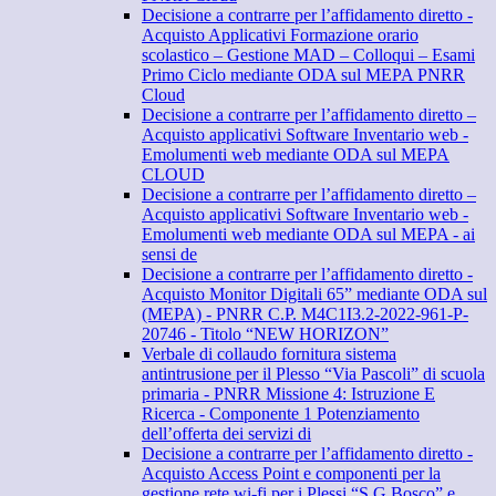
Decisione a contrarre per l’affidamento diretto -
Acquisto Applicativi Formazione orario
scolastico – Gestione MAD – Colloqui – Esami
Primo Ciclo mediante ODA sul MEPA PNRR
Cloud
Decisione a contrarre per l’affidamento diretto –
Acquisto applicativi Software Inventario web -
Emolumenti web mediante ODA sul MEPA
CLOUD
Decisione a contrarre per l’affidamento diretto –
Acquisto applicativi Software Inventario web -
Emolumenti web mediante ODA sul MEPA - ai
sensi de
Decisione a contrarre per l’affidamento diretto -
Acquisto Monitor Digitali 65” mediante ODA sul
(MEPA) - PNRR C.P. M4C1I3.2-2022-961-P-
20746 - Titolo “NEW HORIZON”
Verbale di collaudo fornitura sistema
antintrusione per il Plesso “Via Pascoli” di scuola
primaria - PNRR Missione 4: Istruzione E
Ricerca - Componente 1 Potenziamento
dell’offerta dei servizi di
Decisione a contrarre per l’affidamento diretto -
Acquisto Access Point e componenti per la
gestione rete wi-fi per i Plessi “S.G.Bosco” e