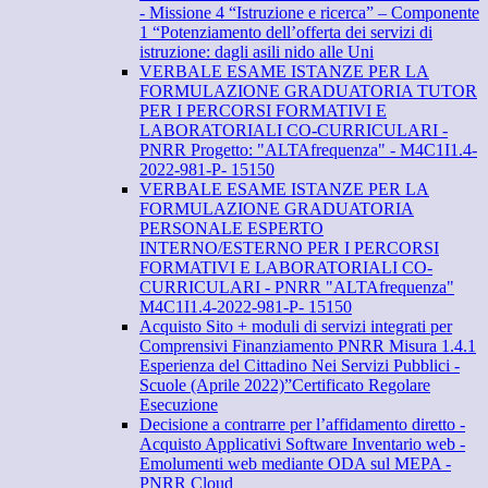
- Missione 4 “Istruzione e ricerca” – Componente
1 “Potenziamento dell’offerta dei servizi di
istruzione: dagli asili nido alle Uni
VERBALE ESAME ISTANZE PER LA
FORMULAZIONE GRADUATORIA TUTOR
PER I PERCORSI FORMATIVI E
LABORATORIALI CO-CURRICULARI -
PNRR Progetto: "ALTAfrequenza" - M4C1I1.4-
2022-981-P- 15150
VERBALE ESAME ISTANZE PER LA
FORMULAZIONE GRADUATORIA
PERSONALE ESPERTO
INTERNO/ESTERNO PER I PERCORSI
FORMATIVI E LABORATORIALI CO-
CURRICULARI - PNRR "ALTAfrequenza"
M4C1I1.4-2022-981-P- 15150
Acquisto Sito + moduli di servizi integrati per
Comprensivi Finanziamento PNRR Misura 1.4.1
Esperienza del Cittadino Nei Servizi Pubblici -
Scuole (Aprile 2022)”Certificato Regolare
Esecuzione
Decisione a contrarre per l’affidamento diretto -
Acquisto Applicativi Software Inventario web -
Emolumenti web mediante ODA sul MEPA -
PNRR Cloud