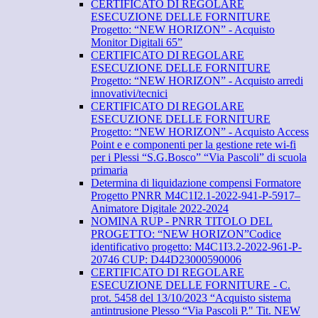
CERTIFICATO DI REGOLARE
ESECUZIONE DELLE FORNITURE
Progetto: “NEW HORIZON” - Acquisto
Monitor Digitali 65”
CERTIFICATO DI REGOLARE
ESECUZIONE DELLE FORNITURE
Progetto: “NEW HORIZON” - Acquisto arredi
innovativi/tecnici
CERTIFICATO DI REGOLARE
ESECUZIONE DELLE FORNITURE
Progetto: “NEW HORIZON” - Acquisto Access
Point e e componenti per la gestione rete wi-fi
per i Plessi “S.G.Bosco” “Via Pascoli” di scuola
primaria
Determina di liquidazione compensi Formatore
Progetto PNRR M4C1I2.1-2022-941-P-5917–
Animatore Digitale 2022-2024
NOMINA RUP - PNRR TITOLO DEL
PROGETTO: “NEW HORIZON”Codice
identificativo progetto: M4C1I3.2-2022-961-P-
20746 CUP: D44D23000590006
CERTIFICATO DI REGOLARE
ESECUZIONE DELLE FORNITURE - C.
prot. 5458 del 13/10/2023 “Acquisto sistema
antintrusione Plesso “Via Pascoli P." Tit. NEW