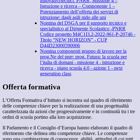
innovativi/tecnici. PNRR, Missione 4 –
Istruzione e ricerca – Componente 1 –
Potenziamento dell’offerta dei servizi di
istruzione: dagli asili nido alle uni
Nomina del DSGA per il supporto tecnico e
specialistico al Dirigente Scolastico -PNRR
Codice progetto M4C1I3.2-2022-961-P-20746 -
Titolo “NEW HORIZON” - CUP
D44D23000590006
Nomina componenti gruppo di lavoro per la
prog.Ne del pnrr: prog. Futura: la scuola per
l’italia di domani - missione 4 - istruzione e
ricerca - piano scuola 4.0 - azione 1 - next
generation class
Offerta formativa
L’Offerta Formativa d’Istituto si incentra sul quadro di riferimento
delle competenze chiave per la realizzazione di una progettualità
caratterizzata da azioni che progressivamente e in continuità tra i tre
ordini di scuola portino alla loro acquisizione.
Il Parlamento e il Consiglio d’Europa hanno elaborato il quadro di
riferimento che delinea otto competenze chiave. Le competenze
sono una combinazione di conoscenze, abilità, attitudini di cui tutti