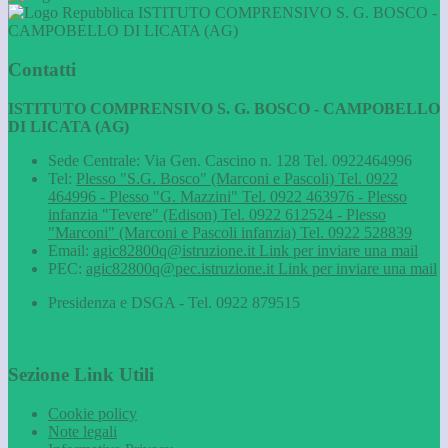
ISTITUTO COMPRENSIVO S. G. BOSCO -
CAMPOBELLO DI LICATA (AG)
Contatti
ISTITUTO COMPRENSIVO S. G. BOSCO - CAMPOBELLO
DI LICATA (AG)
Sede Centrale: Via Gen. Cascino n. 128 Tel. 0922464996
Tel:
Plesso "S.G. Bosco" (Marconi e Pascoli) Tel. 0922
464996 - Plesso "G. Mazzini" Tel. 0922 463976 - Plesso
infanzia "Tevere" (Edison) Tel. 0922 612524 - Plesso
"Marconi" (Marconi e Pascoli infanzia) Tel. 0922 528839
Email:
agic82800q@istruzione.it
Link per inviare una mail
PEC:
agic82800q@pec.istruzione.it
Link per inviare una mail
Presidenza e DSGA - Tel. 0922 879515
Sezione Link Utili
Cookie policy
Note legali