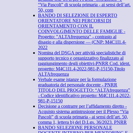
“Via Pascoli” di scuola primaria - ai sensi dell’art.
50, com
BANDO DI SELEZIONE DI ESPERTO
ORIENTATORE NEI PERCORSI DI
ORIENTAMENTO CON IL
COINVOLGIMENTO DELLE FAMIGLIE -
Progetto: "ALTAfrequenza" - contrasto al
disagio e alla dispersione — (CNP: M4C1I1.4-
2022
Nomina del DSGA per attività specialistiche di
supporto tecnico e organizzativo finalizzato al
raggiungimento degli obiettivi-PNRR Cod. ident.
progetto: M4C1I1.4-2022-981-P-15150-Titolo
ALTAfrequenza
Verbale esame istanze per la formulazione
graduatoria del personale docente - PNRR
TITOLO DEL PROGETTO: “ALTAfrequenza”
- Codice identificativo progetto: M4C1I1.4-2022-
981-P-15150
Decisione a contrarre per l’affidamento diretto -
Acquisto sistema antintrusione per il Plesso “Via
Pascoli” di scuola primaria - ai sensi dell’art. 50,
comma 1, lettera b) del D.Lgs. 36/2023. PNRR
BANDO SELEZIONE PERSONALE
DOCENTE INTERNO PER MENTORING E