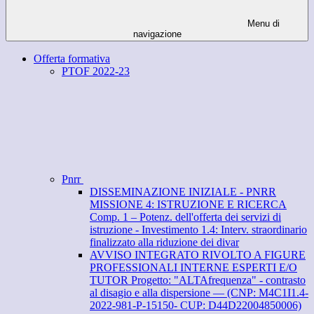
Menu di
navigazione
Offerta formativa
PTOF 2022-23
Pnrr
DISSEMINAZIONE INIZIALE - PNRR
MISSIONE 4: ISTRUZIONE E RICERCA
Comp. 1 – Potenz. dell'offerta dei servizi di
istruzione - Investimento 1.4: Interv. straordinario
finalizzato alla riduzione dei divar
AVVISO INTEGRATO RIVOLTO A FIGURE
PROFESSIONALI INTERNE ESPERTI E/O
TUTOR Progetto: "ALTAfrequenza" - contrasto
al disagio e alla dispersione — (CNP: M4C1I1.4-
2022-981-P-15150- CUP: D44D22004850006)