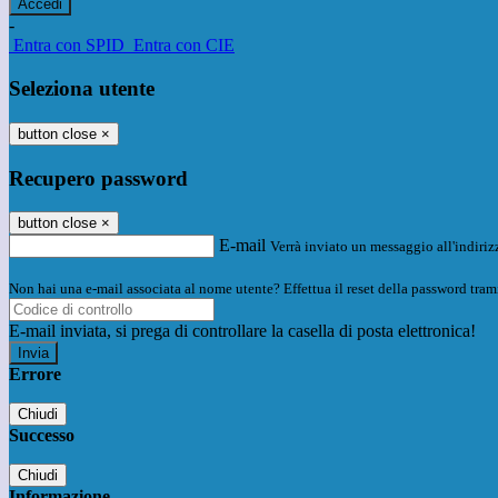
-
Entra con SPID
Entra con CIE
Seleziona utente
button close
×
Recupero password
button close
×
E-mail
Verrà inviato un messaggio all'indirizz
Non hai una e-mail associata al nome utente? Effettua il reset della password tram
E-mail inviata, si prega di controllare la casella di posta elettronica!
Errore
Chiudi
Successo
Chiudi
Informazione