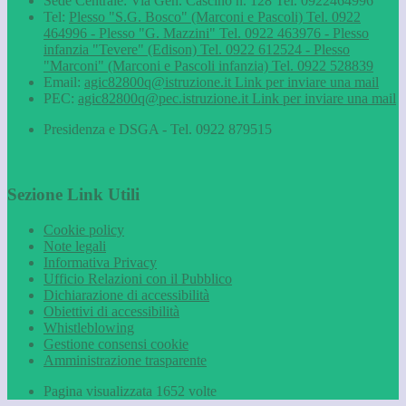
Sede Centrale: Via Gen. Cascino n. 128 Tel. 0922464996
Tel:
Plesso "S.G. Bosco" (Marconi e Pascoli) Tel. 0922
464996 - Plesso "G. Mazzini" Tel. 0922 463976 - Plesso
infanzia "Tevere" (Edison) Tel. 0922 612524 - Plesso
"Marconi" (Marconi e Pascoli infanzia) Tel. 0922 528839
Email:
agic82800q@istruzione.it
Link per inviare una mail
PEC:
agic82800q@pec.istruzione.it
Link per inviare una mail
Presidenza e DSGA - Tel. 0922 879515
Sezione Link Utili
Cookie policy
Note legali
Informativa Privacy
Ufficio Relazioni con il Pubblico
Dichiarazione di accessibilità
Obiettivi di accessibilità
Whistleblowing
Gestione consensi cookie
Amministrazione trasparente
Pagina visualizzata
1652
volte