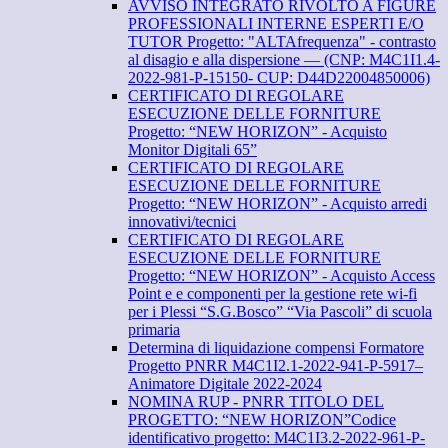
AVVISO INTEGRATO RIVOLTO A FIGURE
PROFESSIONALI INTERNE ESPERTI E/O
TUTOR Progetto: "ALTAfrequenza" - contrasto
al disagio e alla dispersione — (CNP: M4C1I1.4-
2022-981-P-15150- CUP: D44D22004850006)
CERTIFICATO DI REGOLARE
ESECUZIONE DELLE FORNITURE
Progetto: “NEW HORIZON” - Acquisto
Monitor Digitali 65”
CERTIFICATO DI REGOLARE
ESECUZIONE DELLE FORNITURE
Progetto: “NEW HORIZON” - Acquisto arredi
innovativi/tecnici
CERTIFICATO DI REGOLARE
ESECUZIONE DELLE FORNITURE
Progetto: “NEW HORIZON” - Acquisto Access
Point e e componenti per la gestione rete wi-fi
per i Plessi “S.G.Bosco” “Via Pascoli” di scuola
primaria
Determina di liquidazione compensi Formatore
Progetto PNRR M4C1I2.1-2022-941-P-5917–
Animatore Digitale 2022-2024
NOMINA RUP - PNRR TITOLO DEL
PROGETTO: “NEW HORIZON”Codice
identificativo progetto: M4C1I3.2-2022-961-P-