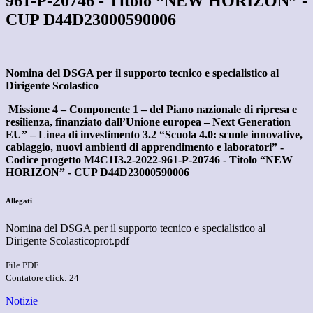
961-P-20746 - Titolo “NEW HORIZON” -
CUP D44D23000590006
Nomina del DSGA per il supporto tecnico e specialistico al
Dirigente Scolastico
M
issione 4 – Componente 1 – del Piano nazionale di ripresa e
resilienza, finanziato dall’Unione europea – Next Generation
EU”
– Linea di investimento
3.2 “Scuola 4.0: scuole innovative,
cablaggio, nuovi ambienti di apprendimento e laboratori”
-
Codice progetto
M4C1I3.2-2022-961-P-20746
- Titolo “
NEW
HORIZON” -
CUP
D44D23000590006
Allegati
Nomina del DSGA per il supporto tecnico e specialistico al
Dirigente Scolasticoprot.pdf
File PDF
Contatore click: 24
Notizie