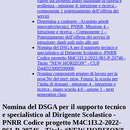
valere sul progetto piano nazionale di ripresa e
resilienza - missione 4: istruzione e ricerca -
componente 1 potenziamento dell’offerta dei
servizi
Determina a contrarre - Acquisto arredi
innovativi/tecnici. PNRR, Missione 4 –
Istruzione e ricerca – Componente 1 –
Potenziamento dell’offerta dei servizi di
istruzione: dagli asili nido alle uni
Nomina del DSGA per il supporto tecnico e
specialistico al Dirigente Scolastico -PNRR
Codice progetto M4C1I3.2-2022-961-P-20746 -
Titolo “NEW HORIZON” - CUP
D44D23000590006
Nomina componenti gruppo di lavoro per la
prog.Ne del pnrr: prog. Futura: la scuola per
l’italia di domani - missione 4 - istruzione e
ricerca - piano scuola 4.0 - azione 1 - next
generation class
Nomina del DSGA per il supporto tecnico
e specialistico al Dirigente Scolastico -
PNRR Codice progetto M4C1I3.2-2022-