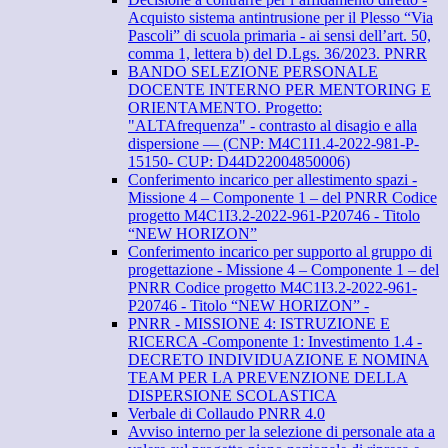
Acquisto sistema antintrusione per il Plesso “Via
Pascoli” di scuola primaria - ai sensi dell’art. 50,
comma 1, lettera b) del D.Lgs. 36/2023. PNRR
BANDO SELEZIONE PERSONALE
DOCENTE INTERNO PER MENTORING E
ORIENTAMENTO. Progetto:
"ALTAfrequenza" - contrasto al disagio e alla
dispersione — (CNP: M4C1I1.4-2022-981-P-
15150- CUP: D44D22004850006)
Conferimento incarico per allestimento spazi -
Missione 4 – Componente 1 – del PNRR Codice
progetto M4C1I3.2-2022-961-P20746 - Titolo
“NEW HORIZON”
Conferimento incarico per supporto al gruppo di
progettazione - Missione 4 – Componente 1 – del
PNRR Codice progetto M4C1I3.2-2022-961-
P20746 - Titolo “NEW HORIZON” -
PNRR - MISSIONE 4: ISTRUZIONE E
RICERCA -Componente 1: Investimento 1.4 -
DECRETO INDIVIDUAZIONE E NOMINA
TEAM PER LA PREVENZIONE DELLA
DISPERSIONE SCOLASTICA
Verbale di Collaudo PNRR 4.0
Avviso interno per la selezione di personale ata a