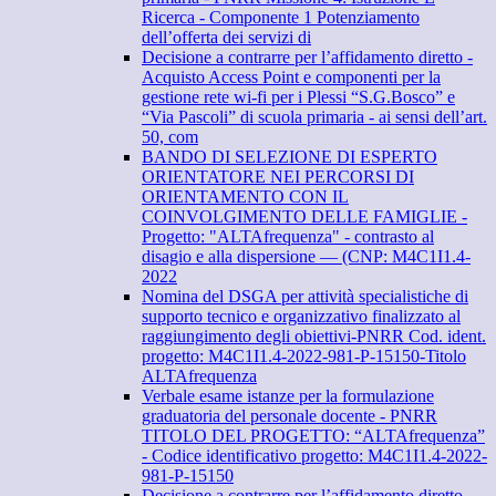
Ricerca - Componente 1 Potenziamento
dell’offerta dei servizi di
Decisione a contrarre per l’affidamento diretto -
Acquisto Access Point e componenti per la
gestione rete wi-fi per i Plessi “S.G.Bosco” e
“Via Pascoli” di scuola primaria - ai sensi dell’art.
50, com
BANDO DI SELEZIONE DI ESPERTO
ORIENTATORE NEI PERCORSI DI
ORIENTAMENTO CON IL
COINVOLGIMENTO DELLE FAMIGLIE -
Progetto: "ALTAfrequenza" - contrasto al
disagio e alla dispersione — (CNP: M4C1I1.4-
2022
Nomina del DSGA per attività specialistiche di
supporto tecnico e organizzativo finalizzato al
raggiungimento degli obiettivi-PNRR Cod. ident.
progetto: M4C1I1.4-2022-981-P-15150-Titolo
ALTAfrequenza
Verbale esame istanze per la formulazione
graduatoria del personale docente - PNRR
TITOLO DEL PROGETTO: “ALTAfrequenza”
- Codice identificativo progetto: M4C1I1.4-2022-
981-P-15150
Decisione a contrarre per l’affidamento diretto -