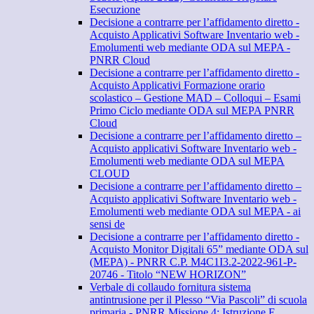
Esecuzione
Decisione a contrarre per l’affidamento diretto -
Acquisto Applicativi Software Inventario web -
Emolumenti web mediante ODA sul MEPA -
PNRR Cloud
Decisione a contrarre per l’affidamento diretto -
Acquisto Applicativi Formazione orario
scolastico – Gestione MAD – Colloqui – Esami
Primo Ciclo mediante ODA sul MEPA PNRR
Cloud
Decisione a contrarre per l’affidamento diretto –
Acquisto applicativi Software Inventario web -
Emolumenti web mediante ODA sul MEPA
CLOUD
Decisione a contrarre per l’affidamento diretto –
Acquisto applicativi Software Inventario web -
Emolumenti web mediante ODA sul MEPA - ai
sensi de
Decisione a contrarre per l’affidamento diretto -
Acquisto Monitor Digitali 65” mediante ODA sul
(MEPA) - PNRR C.P. M4C1I3.2-2022-961-P-
20746 - Titolo “NEW HORIZON”
Verbale di collaudo fornitura sistema
antintrusione per il Plesso “Via Pascoli” di scuola
primaria - PNRR Missione 4: Istruzione E