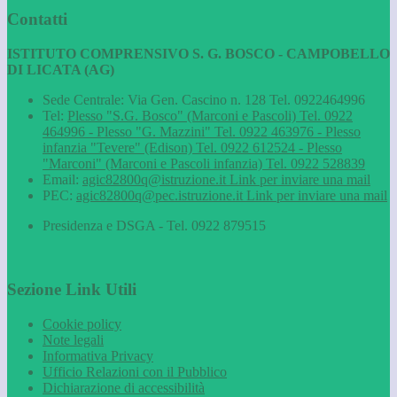
Contatti
ISTITUTO COMPRENSIVO S. G. BOSCO - CAMPOBELLO
DI LICATA (AG)
Sede Centrale: Via Gen. Cascino n. 128 Tel. 0922464996
Tel:
Plesso "S.G. Bosco" (Marconi e Pascoli) Tel. 0922
464996 - Plesso "G. Mazzini" Tel. 0922 463976 - Plesso
infanzia "Tevere" (Edison) Tel. 0922 612524 - Plesso
"Marconi" (Marconi e Pascoli infanzia) Tel. 0922 528839
Email:
agic82800q@istruzione.it
Link per inviare una mail
PEC:
agic82800q@pec.istruzione.it
Link per inviare una mail
Presidenza e DSGA - Tel. 0922 879515
Sezione Link Utili
Cookie policy
Note legali
Informativa Privacy
Ufficio Relazioni con il Pubblico
Dichiarazione di accessibilità