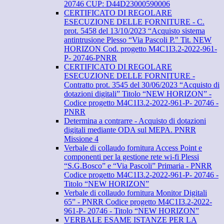
20746 CUP: D44D23000590006
CERTIFICATO DI REGOLARE
ESECUZIONE DELLE FORNITURE - C.
prot. 5458 del 13/10/2023 “Acquisto sistema
antintrusione Plesso “Via Pascoli P." Tit. NEW
HORIZON Cod. progetto M4C1I3.2-2022-961-
P- 20746-PNRR
CERTIFICATO DI REGOLARE
ESECUZIONE DELLE FORNITURE -
Contratto prot. 3545 del 30/06/2023 “Acquisto di
dotazioni digitali” Titolo “NEW HORIZON” -
Codice progetto M4C1I3.2-2022-961-P- 20746 -
PNRR
Determina a contrarre - Acquisto di dotazioni
digitali mediante ODA sul MEPA. PNRR
Missione 4
Verbale di collaudo fornitura Access Point e
componenti per la gestione rete wi-fi Plessi
“S.G.Bosco” e “Via Pascoli” Primaria - PNRR
Codice progetto M4C1I3.2-2022-961-P- 20746 -
Titolo “NEW HORIZON”
Verbale di collaudo fornitura Monitor Digitali
65” - PNRR Codice progetto M4C1I3.2-2022-
961-P- 20746 - Titolo “NEW HORIZON”
VERBALE ESAME ISTANZE PER LA