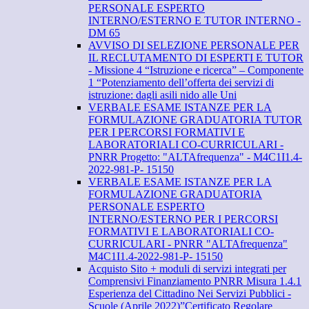
PERSONALE ESPERTO
INTERNO/ESTERNO E TUTOR INTERNO -
DM 65
AVVISO DI SELEZIONE PERSONALE PER
IL RECLUTAMENTO DI ESPERTI E TUTOR
- Missione 4 “Istruzione e ricerca” – Componente
1 “Potenziamento dell’offerta dei servizi di
istruzione: dagli asili nido alle Uni
VERBALE ESAME ISTANZE PER LA
FORMULAZIONE GRADUATORIA TUTOR
PER I PERCORSI FORMATIVI E
LABORATORIALI CO-CURRICULARI -
PNRR Progetto: "ALTAfrequenza" - M4C1I1.4-
2022-981-P- 15150
VERBALE ESAME ISTANZE PER LA
FORMULAZIONE GRADUATORIA
PERSONALE ESPERTO
INTERNO/ESTERNO PER I PERCORSI
FORMATIVI E LABORATORIALI CO-
CURRICULARI - PNRR "ALTAfrequenza"
M4C1I1.4-2022-981-P- 15150
Acquisto Sito + moduli di servizi integrati per
Comprensivi Finanziamento PNRR Misura 1.4.1
Esperienza del Cittadino Nei Servizi Pubblici -
Scuole (Aprile 2022)”Certificato Regolare