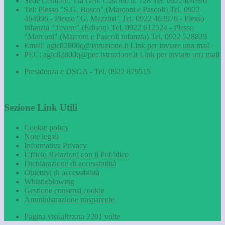
Sede Centrale: Via Gen. Cascino n. 128 Tel. 0922464996
Tel:
Plesso "S.G. Bosco" (Marconi e Pascoli) Tel. 0922
464996 - Plesso "G. Mazzini" Tel. 0922 463976 - Plesso
infanzia "Tevere" (Edison) Tel. 0922 612524 - Plesso
"Marconi" (Marconi e Pascoli infanzia) Tel. 0922 528839
Email:
agic82800q@istruzione.it
Link per inviare una mail
PEC:
agic82800q@pec.istruzione.it
Link per inviare una mail
Presidenza e DSGA - Tel. 0922 879515
Sezione Link Utili
Cookie policy
Note legali
Informativa Privacy
Ufficio Relazioni con il Pubblico
Dichiarazione di accessibilità
Obiettivi di accessibilità
Whistleblowing
Gestione consensi cookie
Amministrazione trasparente
Pagina visualizzata
2201
volte