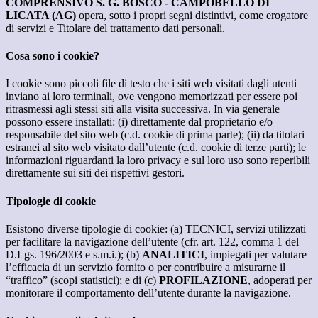
COMPRENSIVO S. G. BOSCO - CAMPOBELLO DI
LICATA (AG)
opera, sotto i propri segni distintivi, come erogatore
di servizi e Titolare del trattamento dati personali.
Cosa sono i cookie?
I cookie sono piccoli file di testo che i siti web visitati dagli utenti
inviano ai loro terminali, ove vengono memorizzati per essere poi
ritrasmessi agli stessi siti alla visita successiva. In via generale
possono essere installati: (i) direttamente dal proprietario e/o
responsabile del sito web (c.d. cookie di prima parte); (ii) da titolari
estranei al sito web visitato dall’utente (c.d. cookie di terze parti); le
informazioni riguardanti la loro privacy e sul loro uso sono reperibili
direttamente sui siti dei rispettivi gestori.
Tipologie di cookie
Esistono diverse tipologie di cookie: (a) TECNICI, servizi utilizzati
per facilitare la navigazione dell’utente (cfr. art. 122, comma 1 del
D.Lgs. 196/2003 e s.m.i.); (b)
ANALITICI
, impiegati per valutare
l’efficacia di un servizio fornito o per contribuire a misurarne il
“traffico” (scopi statistici); e di (c)
PROFILAZIONE
, adoperati per
monitorare il comportamento dell’utente durante la navigazione.