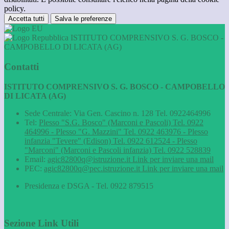
policy.
Accetta tutti
Salva le preferenze
ISTITUTO COMPRENSIVO S. G. BOSCO -
CAMPOBELLO DI LICATA (AG)
Contatti
ISTITUTO COMPRENSIVO S. G. BOSCO - CAMPOBELLO
DI LICATA (AG)
Sede Centrale: Via Gen. Cascino n. 128 Tel. 0922464996
Tel:
Plesso "S.G. Bosco" (Marconi e Pascoli) Tel. 0922
464996 - Plesso "G. Mazzini" Tel. 0922 463976 - Plesso
infanzia "Tevere" (Edison) Tel. 0922 612524 - Plesso
"Marconi" (Marconi e Pascoli infanzia) Tel. 0922 528839
Email:
agic82800q@istruzione.it
Link per inviare una mail
PEC:
agic82800q@pec.istruzione.it
Link per inviare una mail
Presidenza e DSGA - Tel. 0922 879515
Sezione Link Utili