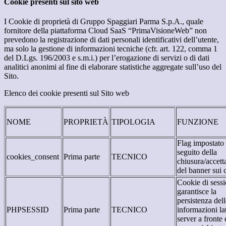
Cookie presenti sul sito web
I Cookie di proprietà di Gruppo Spaggiari Parma S.p.A., quale
fornitore della piattaforma Cloud SaaS “PrimaVisioneWeb” non
prevedono la registrazione di dati personali identificativi dell’utente,
ma solo la gestione di informazioni tecniche (cfr. art. 122, comma 1
del D.Lgs. 196/2003 e s.m.i.) per l’erogazione di servizi o di dati
analitici anonimi al fine di elaborare statistiche aggregate sull’uso del
Sito.
Elenco dei cookie presenti sul Sito web
NOME
PROPRIETÀ
TIPOLOGIA
FUNZIONE
Flag impostato
seguito della
cookies_consent
Prima parte
TECNICO
chiusura/accett
del banner sui 
Cookie di sessi
garantisce la
persistenza dell
PHPSESSID
Prima parte
TECNICO
informazioni la
server a fronte 