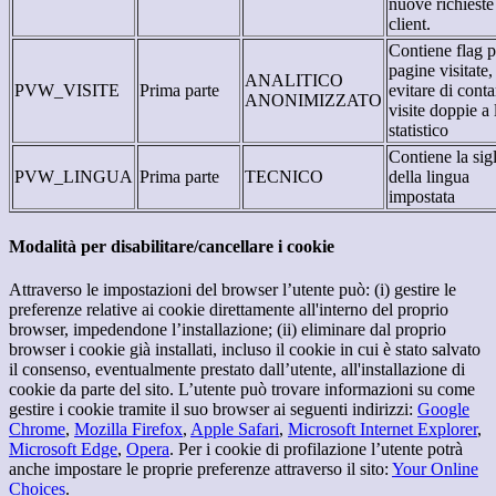
nuove richieste
client.
Contiene flag p
pagine visitate,
ANALITICO
PVW_VISITE
Prima parte
evitare di conta
ANONIMIZZATO
visite doppie a 
statistico
Contiene la sig
PVW_LINGUA
Prima parte
TECNICO
della lingua
impostata
Modalità per disabilitare/cancellare i cookie
Attraverso le impostazioni del browser l’utente può: (i) gestire le
preferenze relative ai cookie direttamente all'interno del proprio
browser, impedendone l’installazione; (ii) eliminare dal proprio
browser i cookie già installati, incluso il cookie in cui è stato salvato
il consenso, eventualmente prestato dall’utente, all'installazione di
cookie da parte del sito. L’utente può trovare informazioni su come
gestire i cookie tramite il suo browser ai seguenti indirizzi:
Google
Chrome
,
Mozilla Firefox
,
Apple Safari
,
Microsoft Internet Explorer
,
Microsoft Edge
,
Opera
. Per i cookie di profilazione l’utente potrà
anche impostare le proprie preferenze attraverso il sito:
Your Online
Choices
.