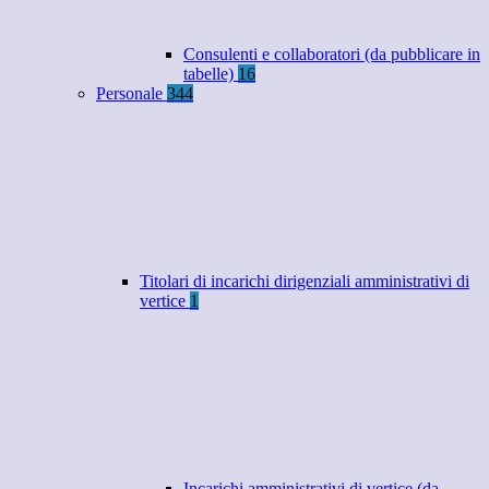
Consulenti e collaboratori (da pubblicare in
tabelle)
16
Personale
344
Titolari di incarichi dirigenziali amministrativi di
vertice
1
Incarichi amministrativi di vertice (da