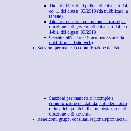
Titolari di incarichi politici di cui all'art. 14,
co. 1, del dlgs n. 33/2013 (da pubblicare in
tabelle)
Titolari di incarichi di amministrazione, di
direzione o di governo di cui all'art. 14, co.
1-bis, del dlgs n. 33/2013
Cessati dall'incarico (documentazione da
pubblicare sul sito web)
Sanzioni per mancata comunicazione dei dati
Sanzioni per mancata o incompleta
comunicazione dei dati da parte dei titolari
di incarichi politici, di amministrazione, di
direzione o di governo
Rendiconti gruppi consiliari regionali/provinciali