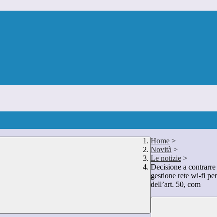
Home
>
Novità
>
Le notizie
>
Decisione a contrarre
gestione rete wi-fi pe
dell’art. 50, com