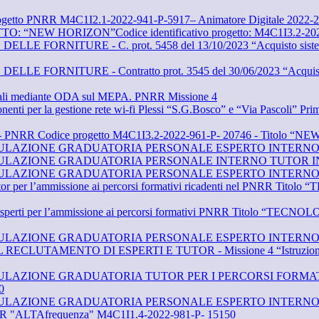
Progetto PNRR M4C1I2.1-2022-941-P-5917– Animatore Digitale 2022-
NEW HORIZON”Codice identificativo progetto: M4C1I3.2-202
ORNITURE - C. prot. 5458 del 13/10/2023 “Acquisto sistema a
ORNITURE - Contratto prot. 3545 del 30/06/2023 “Acquisto di 
igitali mediante ODA sul MEPA. PNRR Missione 4
onenti per la gestione rete wi-fi Plessi “S.G.Bosco” e “Via Pascoli” 
i 65” - PNRR Codice progetto M4C1I3.2-2022-961-P- 20746 - Titolo 
ULAZIONE GRADUATORIA PERSONALE ESPERTO INTERNO/
ULAZIONE GRADUATORIA PERSONALE INTERNO TUTOR IN
ULAZIONE GRADUATORIA PERSONALE ESPERTO INTERNO/
i//tutor per l’ammissione ai percorsi formativi ricadenti nel PN
enti/esperti per l’ammissione ai percorsi formativi PNRR Titolo 
ULAZIONE GRADUATORIA PERSONALE ESPERTO INTERNO/
TAMENTO DI ESPERTI E TUTOR - Missione 4 “Istruzione e ricerc
AZIONE GRADUATORIA TUTOR PER I PERCORSI FORMATIVI
0
ULAZIONE GRADUATORIA PERSONALE ESPERTO INTERNO/E
LTAfrequenza" M4C1I1.4-2022-981-P- 15150