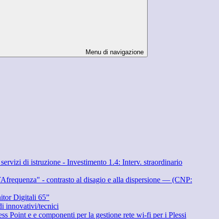
Menu di navigazione
 istruzione - Investimento 1.4: Interv. straordinario
" - contrasto al disagio e alla dispersione — (CNP:
 Digitali 65”
ovativi/tecnici
 componenti per la gestione rete wi-fi per i Plessi