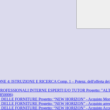
TRUZIONE E RICERCA Comp. 1 – Potenz. dell'offerta dei servizi di
IONALI INTERNE ESPERTI E/O TUTOR Progetto: "ALTAfrequenza
850006)
E FORNITURE Progetto: “NEW HORIZON” - Acquisto Monitor
 FORNITURE Progetto: “NEW HORIZON” - Acquisto arredi inn
ORNITURE Progetto: “NEW HORIZON” - Acquisto Access Point e e