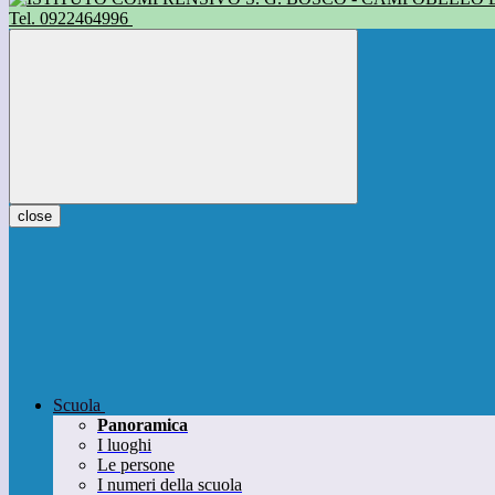
Tel. 0922464996
close
Scuola
Panoramica
I luoghi
Le persone
I numeri della scuola