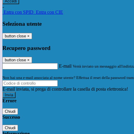
-
Entra con SPID
Entra con CIE
Seleziona utente
button close
×
Recupero password
button close
×
E-mail
Verrà inviato un messaggio all'indirizz
Non hai una e-mail associata al nome utente? Effettua il reset della password tram
E-mail inviata, si prega di controllare la casella di posta elettronica!
Errore
Chiudi
Successo
Chiudi
Informazione