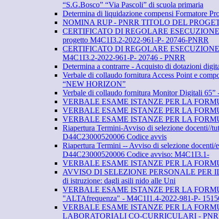
“S.G.Bosco” “Via Pascoli” di scuola primaria
Determina di liquidazione compensi Formatore 
NOMINA RUP - PNRR TITOLO DEL PROGETTO: “
CERTIFICATO DI REGOLARE ESECUZIONE DELLE F
progetto M4C1I3.2-2022-961-P- 20746-PNRR
CERTIFICATO DI REGOLARE ESECUZIONE DELLE F
M4C1I3.2-2022-961-P- 20746 - PNRR
Determina a contrarre - Acquisto di dotazioni d
Verbale di collaudo fornitura Access Point e comp
“NEW HORIZON”
Verbale di collaudo fornitura Monitor Digital
VERBALE ESAME ISTANZE PER LA FORM
VERBALE ESAME ISTANZE PER LA FORM
VERBALE ESAME ISTANZE PER LA FORM
Riapertura Termini-Avviso di selezione docent
D44C23000520006 Codice avvis
Riapertura Termini -- Avviso di selezione doc
D44C23000520006 Codice avviso: M4C1I3.1-
VERBALE ESAME ISTANZE PER LA FORM
AVVISO DI SELEZIONE PERSONALE PER IL RECLU
di istruzione: dagli asili nido alle Uni
VERBALE ESAME ISTANZE PER LA FORMUL
"ALTAfrequenza" - M4C1I1.4-2022-981-P- 1515
VERBALE ESAME ISTANZE PER LA FORM
LABORATORIALI CO-CURRICULARI - PNRR "A