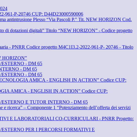
2024
2-961-P-20746 CUP: D44D23000590006
ntintrusione Plesso “Via Pascoli P." Tit. NEW HORIZON Cod.
dotazioni digitali” Titolo “NEW HORIZON” - Codice progetto
Primaria - PNRR Codice progetto M4C1I3.2-2022-961-P- 20746 - Titolo
“NEW HORIZON”
ESTERNO - DM 65
TERNO - DM 65
ESTERNO - DM 65
RR Titolo “TECNOLOGIA AMICA - ENGLISH IN ACTION” Codice CUP:
“TECNOLOGIA AMICA - ENGLISH IN ACTION” Codice CUP:
ESTERNO E TUTOR INTERNO - DM 65
a” – Componente 1 “Potenziamento dell’offerta dei servizi
 E LABORATORIALI CO-CURRICULARI - PNRR Progetto:
STERNO PER I PERCORSI FORMATIVI E