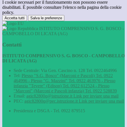
I cookie necessari per il funzionamento non possono essere
disabilitati. È possibile consultare l'elenco nella pagina della cookie
policy.
Accetta tutti
Salva le preferenze
ISTITUTO COMPRENSIVO S. G. BOSCO -
CAMPOBELLO DI LICATA (AG)
Contatti
ISTITUTO COMPRENSIVO S. G. BOSCO - CAMPOBELLO
DI LICATA (AG)
Sede Centrale: Via Gen. Cascino n. 128 Tel. 0922464996
Tel:
Plesso "S.G. Bosco" (Marconi e Pascoli) Tel. 0922
464996 - Plesso "G. Mazzini" Tel. 0922 463976 - Plesso
infanzia "Tevere" (Edison) Tel. 0922 612524 - Plesso
"Marconi" (Marconi e Pascoli infanzia) Tel. 0922 528839
Email:
agic82800q@istruzione.it
Link per inviare una mail
PEC:
agic82800q@pec.istruzione.it
Link per inviare una mail
Presidenza e DSGA - Tel. 0922 879515