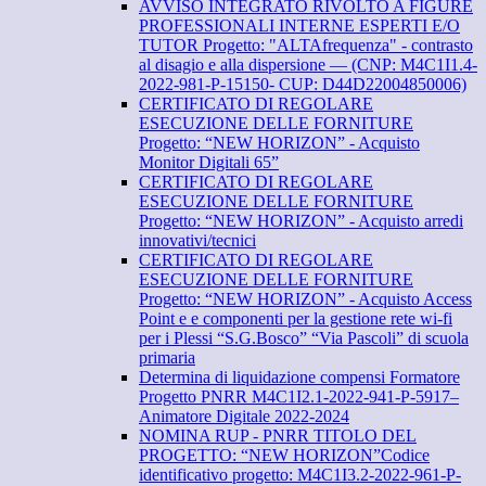
AVVISO INTEGRATO RIVOLTO A FIGURE
PROFESSIONALI INTERNE ESPERTI E/O
TUTOR Progetto: "ALTAfrequenza" - contrasto
al disagio e alla dispersione — (CNP: M4C1I1.4-
2022-981-P-15150- CUP: D44D22004850006)
CERTIFICATO DI REGOLARE
ESECUZIONE DELLE FORNITURE
Progetto: “NEW HORIZON” - Acquisto
Monitor Digitali 65”
CERTIFICATO DI REGOLARE
ESECUZIONE DELLE FORNITURE
Progetto: “NEW HORIZON” - Acquisto arredi
innovativi/tecnici
CERTIFICATO DI REGOLARE
ESECUZIONE DELLE FORNITURE
Progetto: “NEW HORIZON” - Acquisto Access
Point e e componenti per la gestione rete wi-fi
per i Plessi “S.G.Bosco” “Via Pascoli” di scuola
primaria
Determina di liquidazione compensi Formatore
Progetto PNRR M4C1I2.1-2022-941-P-5917–
Animatore Digitale 2022-2024
NOMINA RUP - PNRR TITOLO DEL
PROGETTO: “NEW HORIZON”Codice
identificativo progetto: M4C1I3.2-2022-961-P-