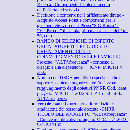
Ricerca - Componente 1 Potenziamento
dell’offerta dei servizi di
Decisione a contrarre per l’affidamento diretto -
Acquisto Access Point e componenti per la
gestione rete wi-fi per i Plessi “S.G.Bosco” e
“Via Pascoli” di scuola primaria - ai sensi dell’art.
50, com
BANDO DI SELEZIONE DI ESPERTO
ORIENTATORE NEI PERCORSI DI
ORIENTAMENTO CON IL
COINVOLGIMENTO DELLE FAMIGLIE -
Progetto: "ALTAfrequenza" - contrasto al
disagio e alla dispersione — (CNP: M4C1I1.4-
2022
Nomina del DSGA per attività specialistiche di
supporto tecnico e organizzativo finalizzato al
raggiungimento degli obiettivi-PNRR Cod. ident.
progetto: M4C1I1.4-2022-981-P-15150-Titolo
ALTAfrequenza
Verbale esame istanze per la formulazione
graduatoria del personale docente - PNRR
TITOLO DEL PROGETTO: “ALTAfrequenza”
- Codice identificativo progetto: M4C1I1.4-2022-
981-P-15150
Decisione a contrarre per l’affidamento diretto -