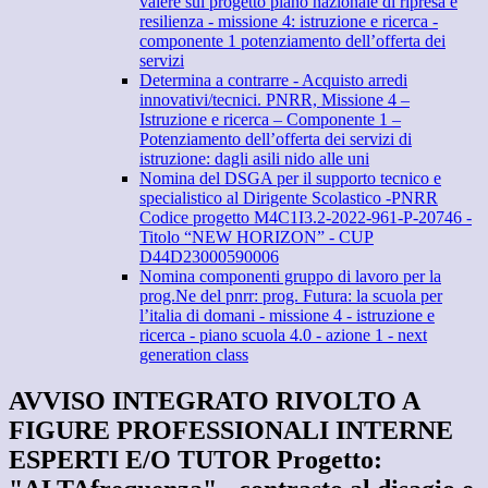
valere sul progetto piano nazionale di ripresa e
resilienza - missione 4: istruzione e ricerca -
componente 1 potenziamento dell’offerta dei
servizi
Determina a contrarre - Acquisto arredi
innovativi/tecnici. PNRR, Missione 4 –
Istruzione e ricerca – Componente 1 –
Potenziamento dell’offerta dei servizi di
istruzione: dagli asili nido alle uni
Nomina del DSGA per il supporto tecnico e
specialistico al Dirigente Scolastico -PNRR
Codice progetto M4C1I3.2-2022-961-P-20746 -
Titolo “NEW HORIZON” - CUP
D44D23000590006
Nomina componenti gruppo di lavoro per la
prog.Ne del pnrr: prog. Futura: la scuola per
l’italia di domani - missione 4 - istruzione e
ricerca - piano scuola 4.0 - azione 1 - next
generation class
AVVISO INTEGRATO RIVOLTO A
FIGURE PROFESSIONALI INTERNE
ESPERTI E/O TUTOR Progetto: