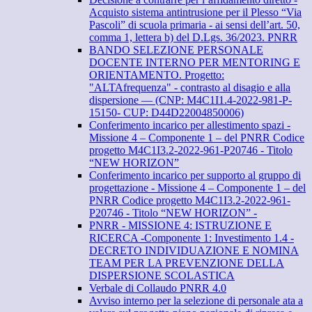
Acquisto sistema antintrusione per il Plesso “Via
Pascoli” di scuola primaria - ai sensi dell’art. 50,
comma 1, lettera b) del D.Lgs. 36/2023. PNRR
BANDO SELEZIONE PERSONALE
DOCENTE INTERNO PER MENTORING E
ORIENTAMENTO. Progetto:
"ALTAfrequenza" - contrasto al disagio e alla
dispersione — (CNP: M4C1I1.4-2022-981-P-
15150- CUP: D44D22004850006)
Conferimento incarico per allestimento spazi -
Missione 4 – Componente 1 – del PNRR Codice
progetto M4C1I3.2-2022-961-P20746 - Titolo
“NEW HORIZON”
Conferimento incarico per supporto al gruppo di
progettazione - Missione 4 – Componente 1 – del
PNRR Codice progetto M4C1I3.2-2022-961-
P20746 - Titolo “NEW HORIZON” -
PNRR - MISSIONE 4: ISTRUZIONE E
RICERCA -Componente 1: Investimento 1.4 -
DECRETO INDIVIDUAZIONE E NOMINA
TEAM PER LA PREVENZIONE DELLA
DISPERSIONE SCOLASTICA
Verbale di Collaudo PNRR 4.0
Avviso interno per la selezione di personale ata a