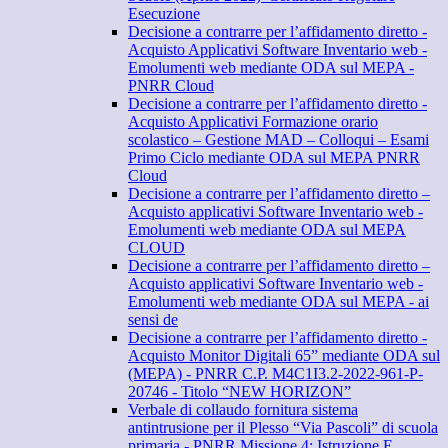
Esecuzione
Decisione a contrarre per l’affidamento diretto -
Acquisto Applicativi Software Inventario web -
Emolumenti web mediante ODA sul MEPA -
PNRR Cloud
Decisione a contrarre per l’affidamento diretto -
Acquisto Applicativi Formazione orario
scolastico – Gestione MAD – Colloqui – Esami
Primo Ciclo mediante ODA sul MEPA PNRR
Cloud
Decisione a contrarre per l’affidamento diretto –
Acquisto applicativi Software Inventario web -
Emolumenti web mediante ODA sul MEPA
CLOUD
Decisione a contrarre per l’affidamento diretto –
Acquisto applicativi Software Inventario web -
Emolumenti web mediante ODA sul MEPA - ai
sensi de
Decisione a contrarre per l’affidamento diretto -
Acquisto Monitor Digitali 65” mediante ODA sul
(MEPA) - PNRR C.P. M4C1I3.2-2022-961-P-
20746 - Titolo “NEW HORIZON”
Verbale di collaudo fornitura sistema
antintrusione per il Plesso “Via Pascoli” di scuola
primaria - PNRR Missione 4: Istruzione E