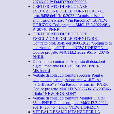
20746 CUP: D44D23000590006
CERTIFICATO DI REGOLARE
ESECUZIONE DELLE FORNITURE - C.
prot. 5458 del 13/10/2023 “Acquisto sistema
antintrusione Plesso “Via Pascoli P." Tit. NEW
HORIZON Cod. progetto M4C1I3.2-2022-961-
P- 20746-PNRR
CERTIFICATO DI REGOLARE
ESECUZIONE DELLE FORNITURE -
Contratto prot. 3545 del 30/06/2023 “Acquisto di
dotazioni digitali” Titolo “NEW HORIZON” -
Codice progetto M4C1I3.2-2022-961-P- 20746 -
PNRR
Determina a contrarre - Acquisto di dotazioni
digitali mediante ODA sul MEPA. PNRR
Missione 4
Verbale di collaudo fornitura Access Point e
componenti per la gestione rete wi-fi Plessi
“S.G.Bosco” e “Via Pascoli” Primaria - PNRR
Codice progetto M4C1I3.2-2022-961-P- 20746 -
Titolo “NEW HORIZON”
Verbale di collaudo fornitura Monitor Digitali
65” - PNRR Codice progetto M4C1I3.2-2022-
961-P- 20746 - Titolo “NEW HORIZON”
VERBALE ESAME ISTANZE PER LA