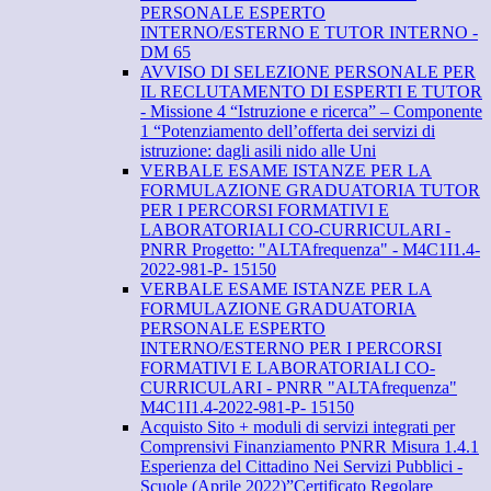
PERSONALE ESPERTO
INTERNO/ESTERNO E TUTOR INTERNO -
DM 65
AVVISO DI SELEZIONE PERSONALE PER
IL RECLUTAMENTO DI ESPERTI E TUTOR
- Missione 4 “Istruzione e ricerca” – Componente
1 “Potenziamento dell’offerta dei servizi di
istruzione: dagli asili nido alle Uni
VERBALE ESAME ISTANZE PER LA
FORMULAZIONE GRADUATORIA TUTOR
PER I PERCORSI FORMATIVI E
LABORATORIALI CO-CURRICULARI -
PNRR Progetto: "ALTAfrequenza" - M4C1I1.4-
2022-981-P- 15150
VERBALE ESAME ISTANZE PER LA
FORMULAZIONE GRADUATORIA
PERSONALE ESPERTO
INTERNO/ESTERNO PER I PERCORSI
FORMATIVI E LABORATORIALI CO-
CURRICULARI - PNRR "ALTAfrequenza"
M4C1I1.4-2022-981-P- 15150
Acquisto Sito + moduli di servizi integrati per
Comprensivi Finanziamento PNRR Misura 1.4.1
Esperienza del Cittadino Nei Servizi Pubblici -
Scuole (Aprile 2022)”Certificato Regolare