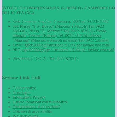
ISTITUTO COMPRENSIVO S. G. BOSCO - CAMPOBELLO
DI LICATA (AG)
Sede Centrale: Via Gen. Cascino n. 128 Tel. 0922464996
Tel:
Plesso "S.G. Bosco" (Marconi e Pascoli) Tel. 0922
464996 - Plesso "G. Mazzini" Tel. 0922 463976 - Plesso
infanzia "Tevere" (Edison) Tel. 0922 612524 - Plesso
"Marconi" (Marconi e Pascoli infanzia) Tel. 0922 528839
Email:
agic82800q@istruzione.it
Link per inviare una mail
PEC:
agic82800q@pec.istruzione.it
Link per inviare una mail
Presidenza e DSGA - Tel. 0922 879515
Sezione Link Utili
Cookie policy
Note legali
Informativa Privacy
Ufficio Relazioni con il Pubblico
Dichiarazione di accessibilità
Obiettivi di accessibilità
Whistleblowing