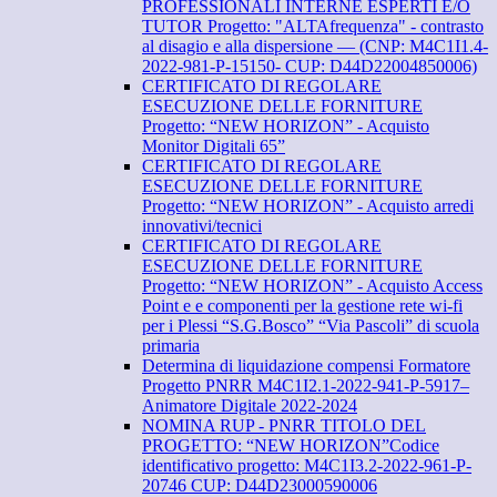
PROFESSIONALI INTERNE ESPERTI E/O
TUTOR Progetto: "ALTAfrequenza" - contrasto
al disagio e alla dispersione — (CNP: M4C1I1.4-
2022-981-P-15150- CUP: D44D22004850006)
CERTIFICATO DI REGOLARE
ESECUZIONE DELLE FORNITURE
Progetto: “NEW HORIZON” - Acquisto
Monitor Digitali 65”
CERTIFICATO DI REGOLARE
ESECUZIONE DELLE FORNITURE
Progetto: “NEW HORIZON” - Acquisto arredi
innovativi/tecnici
CERTIFICATO DI REGOLARE
ESECUZIONE DELLE FORNITURE
Progetto: “NEW HORIZON” - Acquisto Access
Point e e componenti per la gestione rete wi-fi
per i Plessi “S.G.Bosco” “Via Pascoli” di scuola
primaria
Determina di liquidazione compensi Formatore
Progetto PNRR M4C1I2.1-2022-941-P-5917–
Animatore Digitale 2022-2024
NOMINA RUP - PNRR TITOLO DEL
PROGETTO: “NEW HORIZON”Codice
identificativo progetto: M4C1I3.2-2022-961-P-
20746 CUP: D44D23000590006