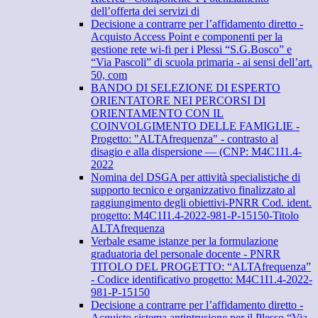
dell’offerta dei servizi di
Decisione a contrarre per l’affidamento diretto -
Acquisto Access Point e componenti per la
gestione rete wi-fi per i Plessi “S.G.Bosco” e
“Via Pascoli” di scuola primaria - ai sensi dell’art.
50, com
BANDO DI SELEZIONE DI ESPERTO
ORIENTATORE NEI PERCORSI DI
ORIENTAMENTO CON IL
COINVOLGIMENTO DELLE FAMIGLIE -
Progetto: "ALTAfrequenza" - contrasto al
disagio e alla dispersione — (CNP: M4C1I1.4-
2022
Nomina del DSGA per attività specialistiche di
supporto tecnico e organizzativo finalizzato al
raggiungimento degli obiettivi-PNRR Cod. ident.
progetto: M4C1I1.4-2022-981-P-15150-Titolo
ALTAfrequenza
Verbale esame istanze per la formulazione
graduatoria del personale docente - PNRR
TITOLO DEL PROGETTO: “ALTAfrequenza”
- Codice identificativo progetto: M4C1I1.4-2022-
981-P-15150
Decisione a contrarre per l’affidamento diretto -
Acquisto sistema antintrusione per il Plesso “Via