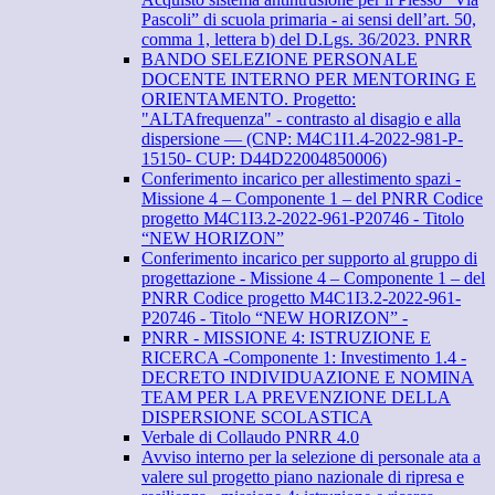
Pascoli” di scuola primaria - ai sensi dell’art. 50,
comma 1, lettera b) del D.Lgs. 36/2023. PNRR
BANDO SELEZIONE PERSONALE
DOCENTE INTERNO PER MENTORING E
ORIENTAMENTO. Progetto:
"ALTAfrequenza" - contrasto al disagio e alla
dispersione — (CNP: M4C1I1.4-2022-981-P-
15150- CUP: D44D22004850006)
Conferimento incarico per allestimento spazi -
Missione 4 – Componente 1 – del PNRR Codice
progetto M4C1I3.2-2022-961-P20746 - Titolo
“NEW HORIZON”
Conferimento incarico per supporto al gruppo di
progettazione - Missione 4 – Componente 1 – del
PNRR Codice progetto M4C1I3.2-2022-961-
P20746 - Titolo “NEW HORIZON” -
PNRR - MISSIONE 4: ISTRUZIONE E
RICERCA -Componente 1: Investimento 1.4 -
DECRETO INDIVIDUAZIONE E NOMINA
TEAM PER LA PREVENZIONE DELLA
DISPERSIONE SCOLASTICA
Verbale di Collaudo PNRR 4.0
Avviso interno per la selezione di personale ata a
valere sul progetto piano nazionale di ripresa e