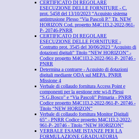
CERTIFICATO DI REGOLARE
ESECUZIONE DELLE FORNITURE - C.
prot. 5458 del 13/10/2023 “Acquisto sistema
antintrusione Plesso “Via Pascoli P." Tit. NEW
HORIZON Cod. progetto M4C1I3.2-2022-961-
P- 20746-PNRR
CERTIFICATO DI REGOLARE
ESECUZIONE DELLE FORNITURE -
Contratto prot. 3545 del 30/06/2023 “Acquisto di
dotazioni digitali” Titolo “NEW HORIZON” -
Codice progetto M4C1I3.2-2022-961-P- 20746 -
PNRR
Determina a contrarre - Acquisto di dotazioni
digitali mediante ODA sul MEPA. PNRR
Missione 4
Verbale di collaudo fornitura Access Point e
componenti per la gestione rete wi-fi Plessi
“S.G.Bosco” e “Via Pascoli” Primaria - PNRR
Codice progetto M4C1I3.2-2022-961-P- 20746 -
Titolo “NEW HORIZON”
Verbale di collaudo fornitura Monitor Digitali
65” - PNRR Codice progetto M4C1I3.2-2022-
961-P- 20746 - Titolo “NEW HORIZON”
VERBALE ESAME ISTANZE PER LA
FORMULAZIONE GRADUATORIA