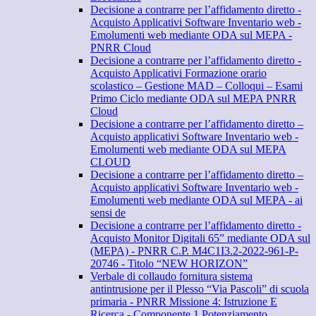
Decisione a contrarre per l’affidamento diretto -
Acquisto Applicativi Software Inventario web -
Emolumenti web mediante ODA sul MEPA -
PNRR Cloud
Decisione a contrarre per l’affidamento diretto -
Acquisto Applicativi Formazione orario
scolastico – Gestione MAD – Colloqui – Esami
Primo Ciclo mediante ODA sul MEPA PNRR
Cloud
Decisione a contrarre per l’affidamento diretto –
Acquisto applicativi Software Inventario web -
Emolumenti web mediante ODA sul MEPA
CLOUD
Decisione a contrarre per l’affidamento diretto –
Acquisto applicativi Software Inventario web -
Emolumenti web mediante ODA sul MEPA - ai
sensi de
Decisione a contrarre per l’affidamento diretto -
Acquisto Monitor Digitali 65” mediante ODA sul
(MEPA) - PNRR C.P. M4C1I3.2-2022-961-P-
20746 - Titolo “NEW HORIZON”
Verbale di collaudo fornitura sistema
antintrusione per il Plesso “Via Pascoli” di scuola
primaria - PNRR Missione 4: Istruzione E
Ricerca - Componente 1 Potenziamento