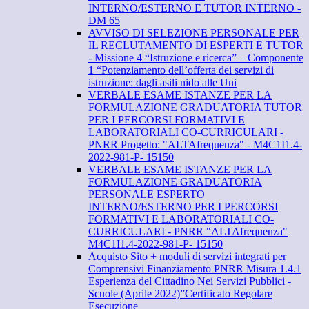
INTERNO/ESTERNO E TUTOR INTERNO -
DM 65
AVVISO DI SELEZIONE PERSONALE PER
IL RECLUTAMENTO DI ESPERTI E TUTOR
- Missione 4 “Istruzione e ricerca” – Componente
1 “Potenziamento dell’offerta dei servizi di
istruzione: dagli asili nido alle Uni
VERBALE ESAME ISTANZE PER LA
FORMULAZIONE GRADUATORIA TUTOR
PER I PERCORSI FORMATIVI E
LABORATORIALI CO-CURRICULARI -
PNRR Progetto: "ALTAfrequenza" - M4C1I1.4-
2022-981-P- 15150
VERBALE ESAME ISTANZE PER LA
FORMULAZIONE GRADUATORIA
PERSONALE ESPERTO
INTERNO/ESTERNO PER I PERCORSI
FORMATIVI E LABORATORIALI CO-
CURRICULARI - PNRR "ALTAfrequenza"
M4C1I1.4-2022-981-P- 15150
Acquisto Sito + moduli di servizi integrati per
Comprensivi Finanziamento PNRR Misura 1.4.1
Esperienza del Cittadino Nei Servizi Pubblici -
Scuole (Aprile 2022)”Certificato Regolare
Esecuzione