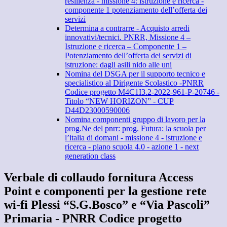
resilienza - missione 4: istruzione e ricerca -
componente 1 potenziamento dell’offerta dei
servizi
Determina a contrarre - Acquisto arredi
innovativi/tecnici. PNRR, Missione 4 –
Istruzione e ricerca – Componente 1 –
Potenziamento dell’offerta dei servizi di
istruzione: dagli asili nido alle uni
Nomina del DSGA per il supporto tecnico e
specialistico al Dirigente Scolastico -PNRR
Codice progetto M4C1I3.2-2022-961-P-20746 -
Titolo “NEW HORIZON” - CUP
D44D23000590006
Nomina componenti gruppo di lavoro per la
prog.Ne del pnrr: prog. Futura: la scuola per
l’italia di domani - missione 4 - istruzione e
ricerca - piano scuola 4.0 - azione 1 - next
generation class
Verbale di collaudo fornitura Access
Point e componenti per la gestione rete
wi-fi Plessi “S.G.Bosco” e “Via Pascoli”
Primaria - PNRR Codice progetto