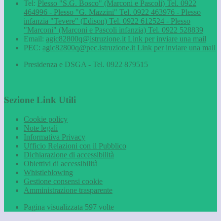
Tel:
Plesso "S.G. Bosco" (Marconi e Pascoli) Tel. 0922
464996 - Plesso "G. Mazzini" Tel. 0922 463976 - Plesso
infanzia "Tevere" (Edison) Tel. 0922 612524 - Plesso
"Marconi" (Marconi e Pascoli infanzia) Tel. 0922 528839
Email:
agic82800q@istruzione.it
Link per inviare una mail
PEC:
agic82800q@pec.istruzione.it
Link per inviare una mail
Presidenza e DSGA - Tel. 0922 879515
Sezione Link Utili
Cookie policy
Note legali
Informativa Privacy
Ufficio Relazioni con il Pubblico
Dichiarazione di accessibilità
Obiettivi di accessibilità
Whistleblowing
Gestione consensi cookie
Amministrazione trasparente
Pagina visualizzata
597
volte