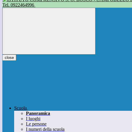
Tel. 0922464996
close
Scuola
Panoramica
I luoghi
Le persone
I numeri della scuola