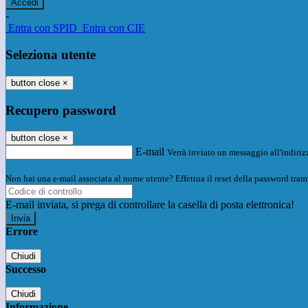
-
Entra con SPID
Entra con CIE
Seleziona utente
button close
×
Recupero password
button close
×
E-mail
Verrà inviato un messaggio all'indirizz
Non hai una e-mail associata al nome utente? Effettua il reset della password tram
E-mail inviata, si prega di controllare la casella di posta elettronica!
Errore
Chiudi
Successo
Chiudi
Informazione