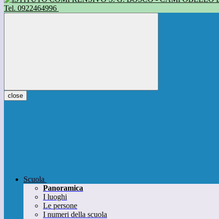
Tel. 0922464996
close
Scuola
Panoramica
I luoghi
Le persone
I numeri della scuola