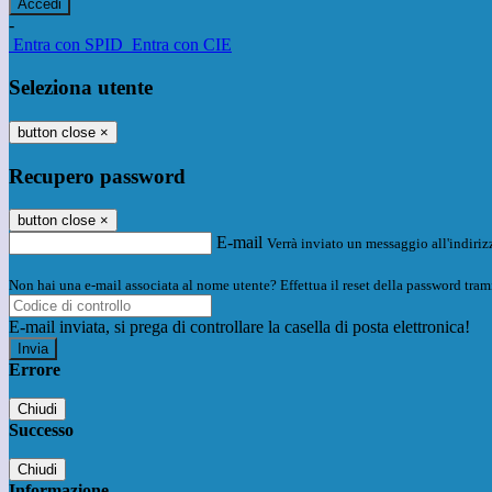
-
Entra con SPID
Entra con CIE
Seleziona utente
button close
×
Recupero password
button close
×
E-mail
Verrà inviato un messaggio all'indirizz
Non hai una e-mail associata al nome utente? Effettua il reset della password tram
E-mail inviata, si prega di controllare la casella di posta elettronica!
Errore
Chiudi
Successo
Chiudi
Informazione