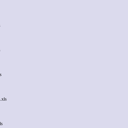
s
s
s
xls
ls