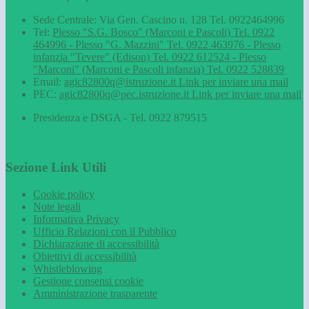
Sede Centrale: Via Gen. Cascino n. 128 Tel. 0922464996
Tel:
Plesso "S.G. Bosco" (Marconi e Pascoli) Tel. 0922
464996 - Plesso "G. Mazzini" Tel. 0922 463976 - Plesso
infanzia "Tevere" (Edison) Tel. 0922 612524 - Plesso
"Marconi" (Marconi e Pascoli infanzia) Tel. 0922 528839
Email:
agic82800q@istruzione.it
Link per inviare una mail
PEC:
agic82800q@pec.istruzione.it
Link per inviare una mail
Presidenza e DSGA - Tel. 0922 879515
Sezione Link Utili
Cookie policy
Note legali
Informativa Privacy
Ufficio Relazioni con il Pubblico
Dichiarazione di accessibilità
Obiettivi di accessibilità
Whistleblowing
Gestione consensi cookie
Amministrazione trasparente