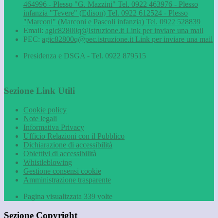
464996 - Plesso "G. Mazzini" Tel. 0922 463976 - Plesso
infanzia "Tevere" (Edison) Tel. 0922 612524 - Plesso
"Marconi" (Marconi e Pascoli infanzia) Tel. 0922 528839
Email:
agic82800q@istruzione.it
Link per inviare una mail
PEC:
agic82800q@pec.istruzione.it
Link per inviare una mail
Presidenza e DSGA - Tel. 0922 879515
Sezione Link Utili
Cookie policy
Note legali
Informativa Privacy
Ufficio Relazioni con il Pubblico
Dichiarazione di accessibilità
Obiettivi di accessibilità
Whistleblowing
Gestione consensi cookie
Amministrazione trasparente
Pagina visualizzata
339
volte
Sezione Copyright