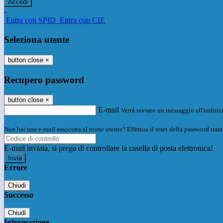
-
Entra con SPID
Entra con CIE
Seleziona utente
button close
×
Recupero password
button close
×
E-mail
Verrà inviato un messaggio all'indirizz
Non hai una e-mail associata al nome utente? Effettua il reset della password tram
E-mail inviata, si prega di controllare la casella di posta elettronica!
Errore
Chiudi
Successo
Chiudi
Informazione