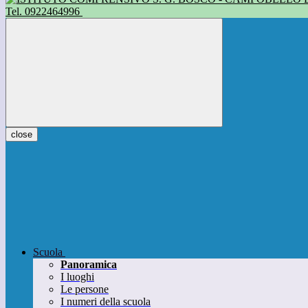
Tel. 0922464996
close
Scuola
Panoramica
I luoghi
Le persone
I numeri della scuola