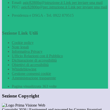
Email:
agic82800q@istruzione.it
Link per inviare una mail
PEC:
agic82800q@pec.istruzione.it
Link per inviare una mail
Presidenza e DSGA - Tel. 0922 879515
Sezione Link Utili
Cookie policy
Note legali
Informativa Privacy
Ufficio Relazioni con il Pubblico
Dichiarazione di accessibilità
Obiettivi di accessibilità
Whistleblowing
Gestione consensi cookie
Amministrazione trasparente
Pagina visualizzata
363
volte
Sezione Copyright
Copyright 2026 | Engineered and powered by Gruppo Spaggiari