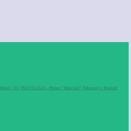
dison) Tel. 0922 612524 - Plesso "Marconi" (Marconi e Pascoli