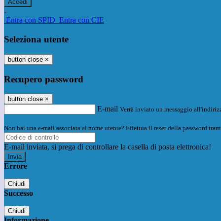
-
Entra con SPID
Entra con CIE
Seleziona utente
button close
×
Recupero password
button close
×
E-mail
Verrà inviato un messaggio all'indirizz
Non hai una e-mail associata al nome utente? Effettua il reset della password tram
E-mail inviata, si prega di controllare la casella di posta elettronica!
Errore
Chiudi
Successo
Chiudi
Informazione