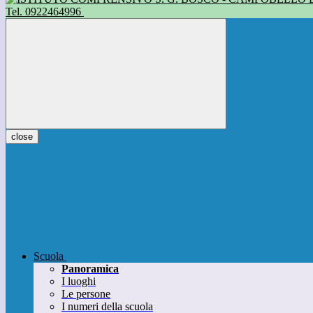
Tel. 0922464996
close
Scuola
Panoramica
I luoghi
Le persone
I numeri della scuola