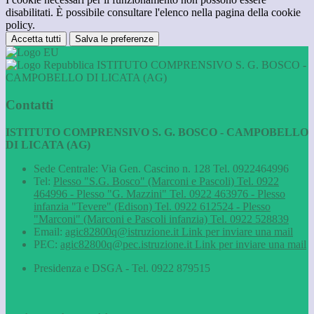
disabilitati. È possibile consultare l'elenco nella pagina della cookie
policy.
Accetta tutti
Salva le preferenze
ISTITUTO COMPRENSIVO S. G. BOSCO -
CAMPOBELLO DI LICATA (AG)
Contatti
ISTITUTO COMPRENSIVO S. G. BOSCO - CAMPOBELLO
DI LICATA (AG)
Sede Centrale: Via Gen. Cascino n. 128 Tel. 0922464996
Tel:
Plesso "S.G. Bosco" (Marconi e Pascoli) Tel. 0922
464996 - Plesso "G. Mazzini" Tel. 0922 463976 - Plesso
infanzia "Tevere" (Edison) Tel. 0922 612524 - Plesso
"Marconi" (Marconi e Pascoli infanzia) Tel. 0922 528839
Email:
agic82800q@istruzione.it
Link per inviare una mail
PEC:
agic82800q@pec.istruzione.it
Link per inviare una mail
Presidenza e DSGA - Tel. 0922 879515