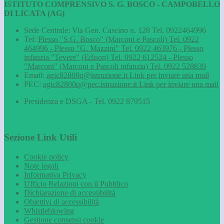
ISTITUTO COMPRENSIVO S. G. BOSCO - CAMPOBELLO
DI LICATA (AG)
Sede Centrale: Via Gen. Cascino n. 128 Tel. 0922464996
Tel:
Plesso "S.G. Bosco" (Marconi e Pascoli) Tel. 0922
464996 - Plesso "G. Mazzini" Tel. 0922 463976 - Plesso
infanzia "Tevere" (Edison) Tel. 0922 612524 - Plesso
"Marconi" (Marconi e Pascoli infanzia) Tel. 0922 528839
Email:
agic82800q@istruzione.it
Link per inviare una mail
PEC:
agic82800q@pec.istruzione.it
Link per inviare una mail
Presidenza e DSGA - Tel. 0922 879515
Sezione Link Utili
Cookie policy
Note legali
Informativa Privacy
Ufficio Relazioni con il Pubblico
Dichiarazione di accessibilità
Obiettivi di accessibilità
Whistleblowing
Gestione consensi cookie