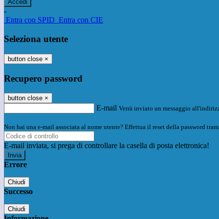
-
Entra con SPID
Entra con CIE
Seleziona utente
button close
×
Recupero password
button close
×
E-mail
Verrà inviato un messaggio all'indirizz
Non hai una e-mail associata al nome utente? Effettua il reset della password tram
E-mail inviata, si prega di controllare la casella di posta elettronica!
Errore
Chiudi
Successo
Chiudi
Informazione