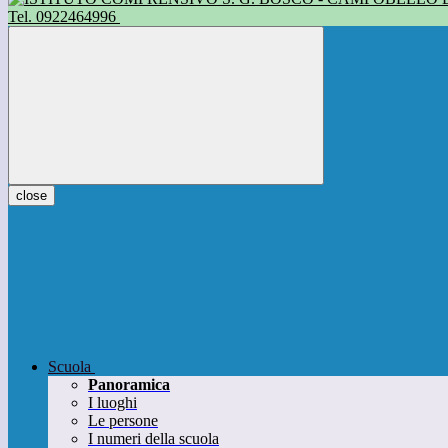
Tel. 0922464996
close
Scuola
Panoramica
I luoghi
Le persone
I numeri della scuola