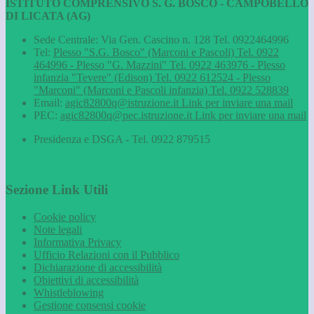
ISTITUTO COMPRENSIVO S. G. BOSCO - CAMPOBELLO
DI LICATA (AG)
Sede Centrale: Via Gen. Cascino n. 128 Tel. 0922464996
Tel:
Plesso "S.G. Bosco" (Marconi e Pascoli) Tel. 0922
464996 - Plesso "G. Mazzini" Tel. 0922 463976 - Plesso
infanzia "Tevere" (Edison) Tel. 0922 612524 - Plesso
"Marconi" (Marconi e Pascoli infanzia) Tel. 0922 528839
Email:
agic82800q@istruzione.it
Link per inviare una mail
PEC:
agic82800q@pec.istruzione.it
Link per inviare una mail
Presidenza e DSGA - Tel. 0922 879515
Sezione Link Utili
Cookie policy
Note legali
Informativa Privacy
Ufficio Relazioni con il Pubblico
Dichiarazione di accessibilità
Obiettivi di accessibilità
Whistleblowing
Gestione consensi cookie