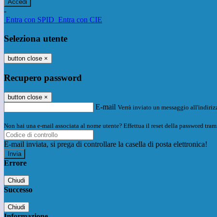
-
Entra con SPID
Entra con CIE
Seleziona utente
button close
×
Recupero password
button close
×
E-mail
Verrà inviato un messaggio all'indirizz
Non hai una e-mail associata al nome utente? Effettua il reset della password tram
E-mail inviata, si prega di controllare la casella di posta elettronica!
Errore
Chiudi
Successo
Chiudi
Informazione