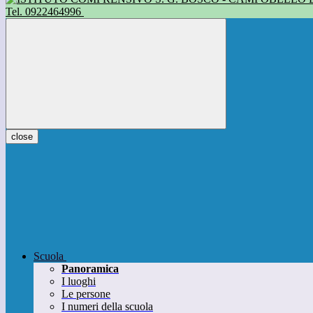
Tel. 0922464996
close
Scuola
Panoramica
I luoghi
Le persone
I numeri della scuola