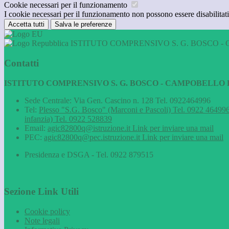
Cookie necessari per il funzionamento
I cookie necessari per il funzionamento non possono essere disabilitati.
Accetta tutti
Salva le preferenze
ISTITUTO COMPRENSIVO S. G. BOSCO - 
Contatti
ISTITUTO COMPRENSIVO S. G. BOSCO - CAMPOBELLO D
Sede Centrale: Via Gen. Cascino n. 128 Tel. 0922464996
Tel:
Plesso "S.G. Bosco" (Marconi e Pascoli) Tel. 0922 464996
infanzia) Tel. 0922 528839
Email:
agic82800q@istruzione.it
Link per inviare una mail
PEC:
agic82800q@pec.istruzione.it
Link per inviare una mail
Presidenza e DSGA - Tel. 0922 879515
Sezione Link Utili
Cookie policy
Note legali