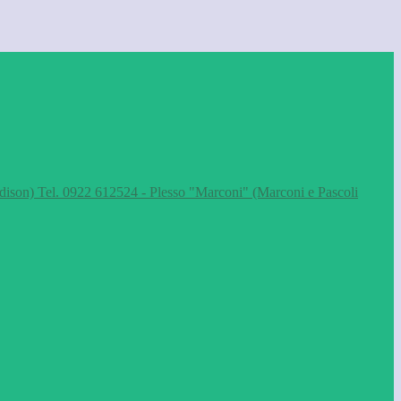
dison) Tel. 0922 612524 - Plesso "Marconi" (Marconi e Pascoli