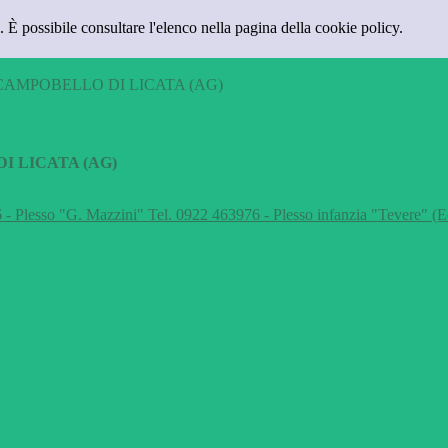
 È possibile consultare l'elenco nella pagina della cookie policy.
CAMPOBELLO DI LICATA (AG)
I LICATA (AG)
 - Plesso "G. Mazzini" Tel. 0922 463976 - Plesso infanzia "Tevere" (E