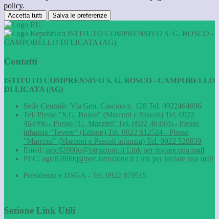
policy.
Accetta tutti
Salva le preferenze
ISTITUTO COMPRENSIVO S. G. BOSCO -
CAMPOBELLO DI LICATA (AG)
Contatti
ISTITUTO COMPRENSIVO S. G. BOSCO - CAMPOBELLO
DI LICATA (AG)
Sede Centrale: Via Gen. Cascino n. 128 Tel. 0922464996
Tel:
Plesso "S.G. Bosco" (Marconi e Pascoli) Tel. 0922
464996 - Plesso "G. Mazzini" Tel. 0922 463976 - Plesso
infanzia "Tevere" (Edison) Tel. 0922 612524 - Plesso
"Marconi" (Marconi e Pascoli infanzia) Tel. 0922 528839
Email:
agic82800q@istruzione.it
Link per inviare una mail
PEC:
agic82800q@pec.istruzione.it
Link per inviare una mail
Presidenza e DSGA - Tel. 0922 879515
Sezione Link Utili