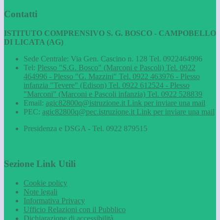
Contatti
ISTITUTO COMPRENSIVO S. G. BOSCO - CAMPOBELLO
DI LICATA (AG)
Sede Centrale: Via Gen. Cascino n. 128 Tel. 0922464996
Tel:
Plesso "S.G. Bosco" (Marconi e Pascoli) Tel. 0922
464996 - Plesso "G. Mazzini" Tel. 0922 463976 - Plesso
infanzia "Tevere" (Edison) Tel. 0922 612524 - Plesso
"Marconi" (Marconi e Pascoli infanzia) Tel. 0922 528839
Email:
agic82800q@istruzione.it
Link per inviare una mail
PEC:
agic82800q@pec.istruzione.it
Link per inviare una mail
Presidenza e DSGA - Tel. 0922 879515
Sezione Link Utili
Cookie policy
Note legali
Informativa Privacy
Ufficio Relazioni con il Pubblico
Dichiarazione di accessibilità