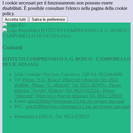
I cookie necessari per il funzionamento non possono essere
disabilitati. È possibile consultare l'elenco nella pagina della cookie
policy.
Accetta tutti
Salva le preferenze
ISTITUTO COMPRENSIVO S. G. BOSCO -
CAMPOBELLO DI LICATA (AG)
Contatti
ISTITUTO COMPRENSIVO S. G. BOSCO - CAMPOBELLO
DI LICATA (AG)
Sede Centrale: Via Gen. Cascino n. 128 Tel. 0922464996
Tel:
Plesso "S.G. Bosco" (Marconi e Pascoli) Tel. 0922
464996 - Plesso "G. Mazzini" Tel. 0922 463976 - Plesso
infanzia "Tevere" (Edison) Tel. 0922 612524 - Plesso
"Marconi" (Marconi e Pascoli infanzia) Tel. 0922 528839
Email:
agic82800q@istruzione.it
Link per inviare una mail
PEC:
agic82800q@pec.istruzione.it
Link per inviare una mail
Presidenza e DSGA - Tel. 0922 879515