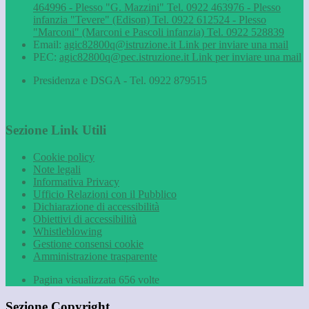
464996 - Plesso "G. Mazzini" Tel. 0922 463976 - Plesso
infanzia "Tevere" (Edison) Tel. 0922 612524 - Plesso
"Marconi" (Marconi e Pascoli infanzia) Tel. 0922 528839
Email:
agic82800q@istruzione.it
Link per inviare una mail
PEC:
agic82800q@pec.istruzione.it
Link per inviare una mail
Presidenza e DSGA - Tel. 0922 879515
Sezione Link Utili
Cookie policy
Note legali
Informativa Privacy
Ufficio Relazioni con il Pubblico
Dichiarazione di accessibilità
Obiettivi di accessibilità
Whistleblowing
Gestione consensi cookie
Amministrazione trasparente
Pagina visualizzata
656
volte
Sezione Copyright