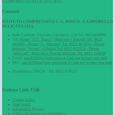
CAMPOBELLO DI LICATA (AG)
Contatti
ISTITUTO COMPRENSIVO S. G. BOSCO - CAMPOBELLO
DI LICATA (AG)
Sede Centrale: Via Gen. Cascino n. 128 Tel. 0922464996
Tel:
Plesso "S.G. Bosco" (Marconi e Pascoli) Tel. 0922
464996 - Plesso "G. Mazzini" Tel. 0922 463976 - Plesso
infanzia "Tevere" (Edison) Tel. 0922 612524 - Plesso
"Marconi" (Marconi e Pascoli infanzia) Tel. 0922 528839
Email:
agic82800q@istruzione.it
Link per inviare una mail
PEC:
agic82800q@pec.istruzione.it
Link per inviare una mail
Presidenza e DSGA - Tel. 0922 879515
Sezione Link Utili
Cookie policy
Note legali
Informativa Privacy
Ufficio Relazioni con il Pubblico