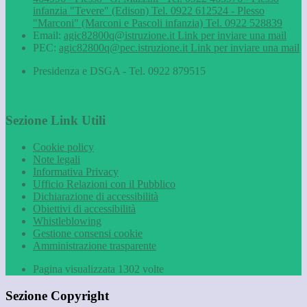
infanzia "Tevere" (Edison) Tel. 0922 612524 - Plesso
"Marconi" (Marconi e Pascoli infanzia) Tel. 0922 528839
Email:
agic82800q@istruzione.it
Link per inviare una mail
PEC:
agic82800q@pec.istruzione.it
Link per inviare una mail
Presidenza e DSGA - Tel. 0922 879515
Sezione Link Utili
Cookie policy
Note legali
Informativa Privacy
Ufficio Relazioni con il Pubblico
Dichiarazione di accessibilità
Obiettivi di accessibilità
Whistleblowing
Gestione consensi cookie
Amministrazione trasparente
Pagina visualizzata
1302
volte
Sezione Copyright