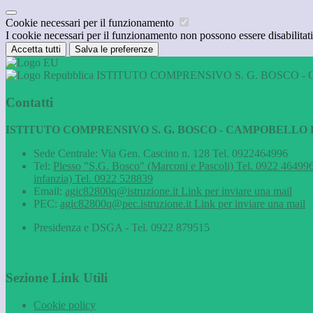
Cookie necessari per il funzionamento
I cookie necessari per il funzionamento non possono essere disabilitati.
Accetta tutti
Salva le preferenze
ISTITUTO COMPRENSIVO S. G. BOSCO - 
Contatti
ISTITUTO COMPRENSIVO S. G. BOSCO - CAMPOBELLO D
Sede Centrale: Via Gen. Cascino n. 128 Tel. 0922464996
Tel:
Plesso "S.G. Bosco" (Marconi e Pascoli) Tel. 0922 464996
infanzia) Tel. 0922 528839
Email:
agic82800q@istruzione.it
Link per inviare una mail
PEC:
agic82800q@pec.istruzione.it
Link per inviare una mail
Presidenza e DSGA - Tel. 0922 879515
Sezione Link Utili
Cookie policy