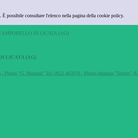
 È possibile consultare l'elenco nella pagina della cookie policy.
CAMPOBELLO DI LICATA (AG)
I LICATA (AG)
 - Plesso "G. Mazzini" Tel. 0922 463976 - Plesso infanzia "Tevere" (E