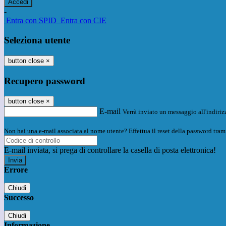
-
Entra con SPID
Entra con CIE
Seleziona utente
button close
×
Recupero password
button close
×
E-mail
Verrà inviato un messaggio all'indirizz
Non hai una e-mail associata al nome utente? Effettua il reset della password tram
E-mail inviata, si prega di controllare la casella di posta elettronica!
Errore
Chiudi
Successo
Chiudi
Informazione