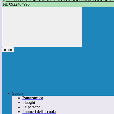
Tel. 0922464996
close
Scuola
Panoramica
I luoghi
Le persone
I numeri della scuola