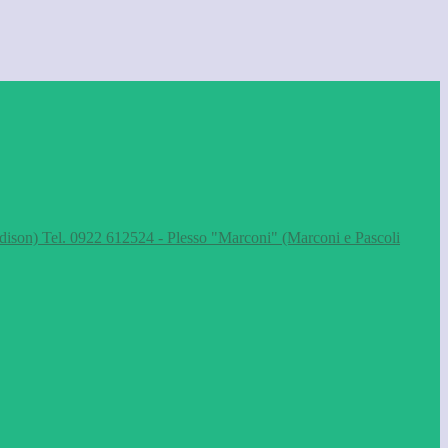
dison) Tel. 0922 612524 - Plesso "Marconi" (Marconi e Pascoli