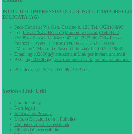
ISTITUTO COMPRENSIVO S. G. BOSCO - CAMPOBELLO
DI LICATA (AG)
Sede Centrale: Via Gen. Cascino n. 128 Tel. 0922464996
Tel:
Plesso "S.G. Bosco" (Marconi e Pascoli) Tel. 0922
464996 - Plesso "G. Mazzini" Tel. 0922 463976 - Plesso
infanzia "Tevere" (Edison) Tel. 0922 612524 - Plesso
"Marconi" (Marconi e Pascoli infanzia) Tel. 0922 528839
Email:
agic82800q@istruzione.it
Link per inviare una mail
PEC:
agic82800q@pec.istruzione.it
Link per inviare una mail
Presidenza e DSGA - Tel. 0922 879515
Sezione Link Utili
Cookie policy
Note legali
Informativa Privacy
Ufficio Relazioni con il Pubblico
Dichiarazione di accessibilità
Obiettivi di accessibilità