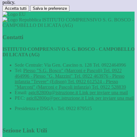
policy.
Accetta tutti
Salva le preferenze
ISTITUTO COMPRENSIVO S. G. BOSCO -
CAMPOBELLO DI LICATA (AG)
Contatti
ISTITUTO COMPRENSIVO S. G. BOSCO - CAMPOBELLO
DI LICATA (AG)
Sede Centrale: Via Gen. Cascino n. 128 Tel. 0922464996
Tel:
Plesso "S.G. Bosco" (Marconi e Pascoli) Tel. 0922
464996 - Plesso "G. Mazzini" Tel. 0922 463976 - Plesso
infanzia "Tevere" (Edison) Tel. 0922 612524 - Plesso
"Marconi" (Marconi e Pascoli infanzia) Tel. 0922 528839
Email:
agic82800q@istruzione.it
Link per inviare una mail
PEC:
agic82800q@pec.istruzione.it
Link per inviare una mail
Presidenza e DSGA - Tel. 0922 879515
Sezione Link Utili