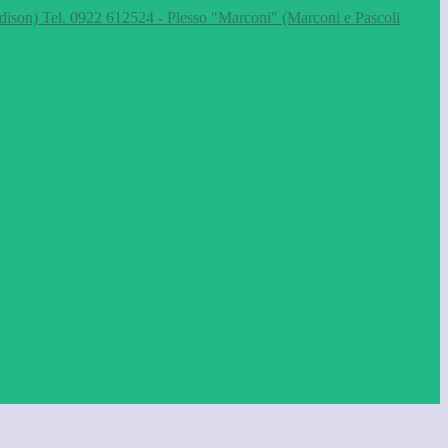
dison) Tel. 0922 612524 - Plesso "Marconi" (Marconi e Pascoli