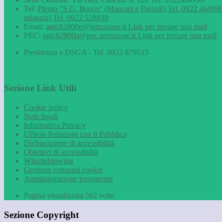
Tel:
Plesso "S.G. Bosco" (Marconi e Pascoli) Tel. 0922 464996
infanzia) Tel. 0922 528839
Email:
agic82800q@istruzione.it
Link per inviare una mail
PEC:
agic82800q@pec.istruzione.it
Link per inviare una mail
Presidenza e DSGA - Tel. 0922 879515
Sezione Link Utili
Cookie policy
Note legali
Informativa Privacy
Ufficio Relazioni con il Pubblico
Dichiarazione di accessibilità
Obiettivi di accessibilità
Whistleblowing
Gestione consensi cookie
Amministrazione trasparente
Pagina visualizzata
562
volte
Sezione Copyright