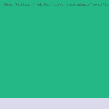
 - Plesso "G. Mazzini" Tel. 0922 463976 - Plesso infanzia "Tevere" (E