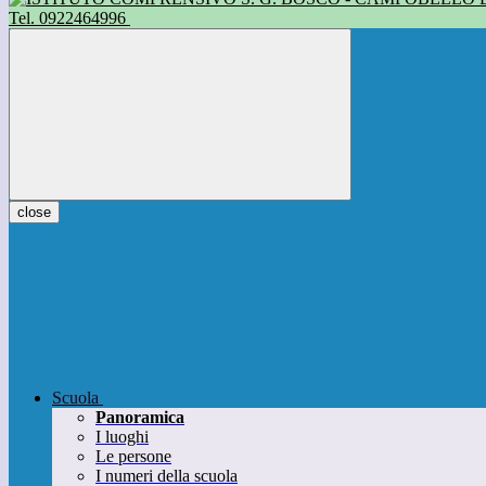
Tel. 0922464996
close
Scuola
Panoramica
I luoghi
Le persone
I numeri della scuola