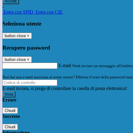
-
Entra con SPID
Entra con CIE
Seleziona utente
button close
×
Recupero password
button close
×
E-mail
Verrà inviato un messaggio all'indirizz
Non hai una e-mail associata al nome utente? Effettua il reset della password tram
E-mail inviata, si prega di controllare la casella di posta elettronica!
Errore
Chiudi
Successo
Chiudi
Informazione