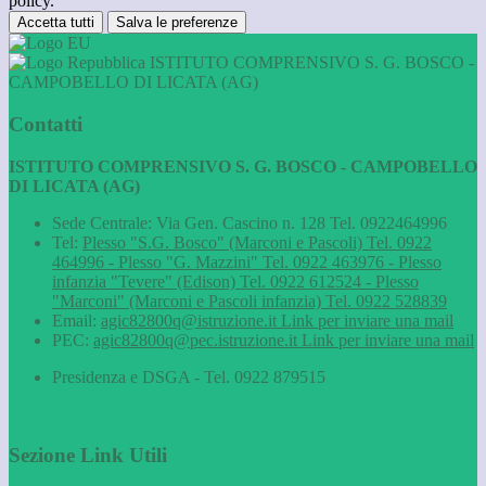
policy.
Accetta tutti
Salva le preferenze
ISTITUTO COMPRENSIVO S. G. BOSCO -
CAMPOBELLO DI LICATA (AG)
Contatti
ISTITUTO COMPRENSIVO S. G. BOSCO - CAMPOBELLO
DI LICATA (AG)
Sede Centrale: Via Gen. Cascino n. 128 Tel. 0922464996
Tel:
Plesso "S.G. Bosco" (Marconi e Pascoli) Tel. 0922
464996 - Plesso "G. Mazzini" Tel. 0922 463976 - Plesso
infanzia "Tevere" (Edison) Tel. 0922 612524 - Plesso
"Marconi" (Marconi e Pascoli infanzia) Tel. 0922 528839
Email:
agic82800q@istruzione.it
Link per inviare una mail
PEC:
agic82800q@pec.istruzione.it
Link per inviare una mail
Presidenza e DSGA - Tel. 0922 879515
Sezione Link Utili