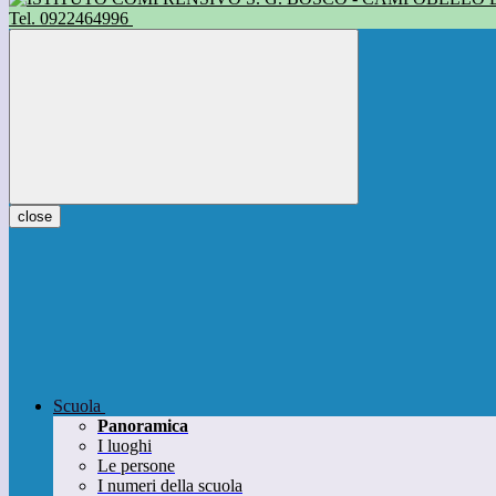
Tel. 0922464996
close
Scuola
Panoramica
I luoghi
Le persone
I numeri della scuola