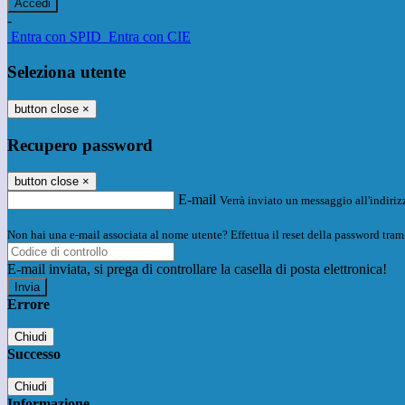
-
Entra con SPID
Entra con CIE
Seleziona utente
button close
×
Recupero password
button close
×
E-mail
Verrà inviato un messaggio all'indirizz
Non hai una e-mail associata al nome utente? Effettua il reset della password tram
E-mail inviata, si prega di controllare la casella di posta elettronica!
Errore
Chiudi
Successo
Chiudi
Informazione