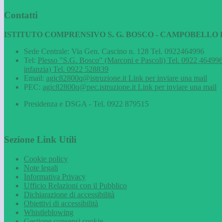
Contatti
ISTITUTO COMPRENSIVO S. G. BOSCO - CAMPOBELLO D
Sede Centrale: Via Gen. Cascino n. 128 Tel. 0922464996
Tel:
Plesso "S.G. Bosco" (Marconi e Pascoli) Tel. 0922 464996
infanzia) Tel. 0922 528839
Email:
agic82800q@istruzione.it
Link per inviare una mail
PEC:
agic82800q@pec.istruzione.it
Link per inviare una mail
Presidenza e DSGA - Tel. 0922 879515
Sezione Link Utili
Cookie policy
Note legali
Informativa Privacy
Ufficio Relazioni con il Pubblico
Dichiarazione di accessibilità
Obiettivi di accessibilità
Whistleblowing
Gestione consensi cookie