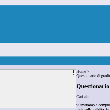
Home
>
Questionario di grad
Questionario
Cari alunni,
vi invitiamo a compila
vista sulla validità 