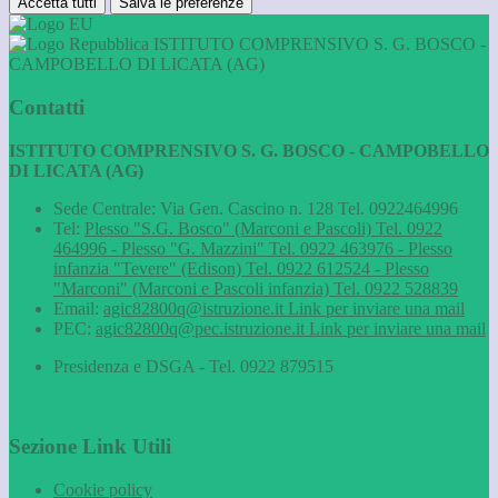
Accetta tutti
Salva le preferenze
ISTITUTO COMPRENSIVO S. G. BOSCO -
CAMPOBELLO DI LICATA (AG)
Contatti
ISTITUTO COMPRENSIVO S. G. BOSCO - CAMPOBELLO
DI LICATA (AG)
Sede Centrale: Via Gen. Cascino n. 128 Tel. 0922464996
Tel:
Plesso "S.G. Bosco" (Marconi e Pascoli) Tel. 0922
464996 - Plesso "G. Mazzini" Tel. 0922 463976 - Plesso
infanzia "Tevere" (Edison) Tel. 0922 612524 - Plesso
"Marconi" (Marconi e Pascoli infanzia) Tel. 0922 528839
Email:
agic82800q@istruzione.it
Link per inviare una mail
PEC:
agic82800q@pec.istruzione.it
Link per inviare una mail
Presidenza e DSGA - Tel. 0922 879515
Sezione Link Utili
Cookie policy