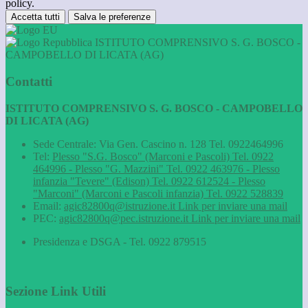
policy.
Accetta tutti
Salva le preferenze
ISTITUTO COMPRENSIVO S. G. BOSCO -
CAMPOBELLO DI LICATA (AG)
Contatti
ISTITUTO COMPRENSIVO S. G. BOSCO - CAMPOBELLO
DI LICATA (AG)
Sede Centrale: Via Gen. Cascino n. 128 Tel. 0922464996
Tel:
Plesso "S.G. Bosco" (Marconi e Pascoli) Tel. 0922
464996 - Plesso "G. Mazzini" Tel. 0922 463976 - Plesso
infanzia "Tevere" (Edison) Tel. 0922 612524 - Plesso
"Marconi" (Marconi e Pascoli infanzia) Tel. 0922 528839
Email:
agic82800q@istruzione.it
Link per inviare una mail
PEC:
agic82800q@pec.istruzione.it
Link per inviare una mail
Presidenza e DSGA - Tel. 0922 879515
Sezione Link Utili