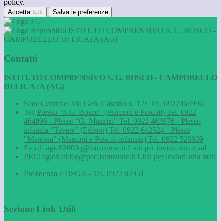
policy.
Accetta tutti
Salva le preferenze
ISTITUTO COMPRENSIVO S. G. BOSCO -
CAMPOBELLO DI LICATA (AG)
Contatti
ISTITUTO COMPRENSIVO S. G. BOSCO - CAMPOBELLO
DI LICATA (AG)
Sede Centrale: Via Gen. Cascino n. 128 Tel. 0922464996
Tel:
Plesso "S.G. Bosco" (Marconi e Pascoli) Tel. 0922
464996 - Plesso "G. Mazzini" Tel. 0922 463976 - Plesso
infanzia "Tevere" (Edison) Tel. 0922 612524 - Plesso
"Marconi" (Marconi e Pascoli infanzia) Tel. 0922 528839
Email:
agic82800q@istruzione.it
Link per inviare una mail
PEC:
agic82800q@pec.istruzione.it
Link per inviare una mail
Presidenza e DSGA - Tel. 0922 879515
Sezione Link Utili