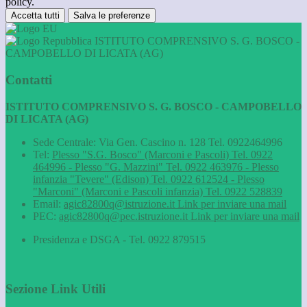
policy.
Accetta tutti
Salva le preferenze
ISTITUTO COMPRENSIVO S. G. BOSCO -
CAMPOBELLO DI LICATA (AG)
Contatti
ISTITUTO COMPRENSIVO S. G. BOSCO - CAMPOBELLO
DI LICATA (AG)
Sede Centrale: Via Gen. Cascino n. 128 Tel. 0922464996
Tel:
Plesso "S.G. Bosco" (Marconi e Pascoli) Tel. 0922
464996 - Plesso "G. Mazzini" Tel. 0922 463976 - Plesso
infanzia "Tevere" (Edison) Tel. 0922 612524 - Plesso
"Marconi" (Marconi e Pascoli infanzia) Tel. 0922 528839
Email:
agic82800q@istruzione.it
Link per inviare una mail
PEC:
agic82800q@pec.istruzione.it
Link per inviare una mail
Presidenza e DSGA - Tel. 0922 879515
Sezione Link Utili