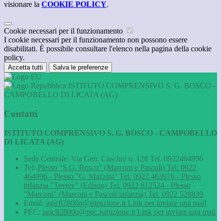
visionare la
COOKIE POLICY
.
Cookie necessari per il funzionamento
I cookie necessari per il funzionamento non possono essere
disabilitati. È possibile consultare l'elenco nella pagina della cookie
policy.
Accetta tutti
Salva le preferenze
ISTITUTO COMPRENSIVO S. G. BOSCO -
CAMPOBELLO DI LICATA (AG)
Contatti
ISTITUTO COMPRENSIVO S. G. BOSCO - CAMPOBELLO
DI LICATA (AG)
Sede Centrale: Via Gen. Cascino n. 128 Tel. 0922464996
Tel:
Plesso "S.G. Bosco" (Marconi e Pascoli) Tel. 0922
464996 - Plesso "G. Mazzini" Tel. 0922 463976 - Plesso
infanzia "Tevere" (Edison) Tel. 0922 612524 - Plesso
"Marconi" (Marconi e Pascoli infanzia) Tel. 0922 528839
Email:
agic82800q@istruzione.it
Link per inviare una mail
PEC:
agic82800q@pec.istruzione.it
Link per inviare una mail