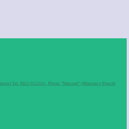
dison) Tel. 0922 612524 - Plesso "Marconi" (Marconi e Pascoli