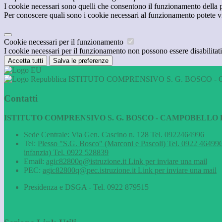
I cookie necessari sono quelli che consentono il funzionamento della pi
Per conoscere quali sono i cookie necessari al funzionamento potete v
Cookie necessari per il funzionamento
I cookie necessari per il funzionamento non possono essere disabilitati.
Accetta tutti
Salva le preferenze
ISTITUTO COMPRENSIVO S. G. BOSCO - 
Contatti
ISTITUTO COMPRENSIVO S. G. BOSCO - CAMPOBELLO D
Sede Centrale: Via Gen. Cascino n. 128 Tel. 0922464996
Tel:
Plesso "S.G. Bosco" (Marconi e Pascoli) Tel. 0922 464996
infanzia) Tel. 0922 528839
Email:
agic82800q@istruzione.it
Link per inviare una mail
PEC:
agic82800q@pec.istruzione.it
Link per inviare una mail
Presidenza e DSGA - Tel. 0922 879515