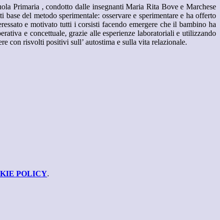
ola Primaria , condotto dalle insegnanti Maria Rita Bove e Marchese
etti base del metodo sperimentale: osservare e sperimentare e ha offerto
nteressato e motivato tutti i corsisti facendo emergere che il bambino ha
perativa e concettuale, grazie alle esperienze laboratoriali e utilizzando
e con risvolti positivi sull’ autostima e sulla vita relazionale.
KIE POLICY
.