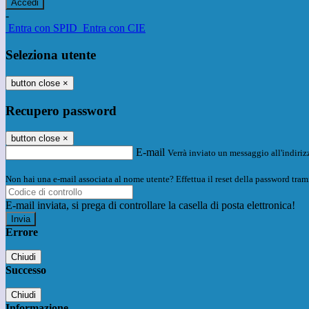
-
Entra con SPID
Entra con CIE
Seleziona utente
button close
×
Recupero password
button close
×
E-mail
Verrà inviato un messaggio all'indirizz
Non hai una e-mail associata al nome utente? Effettua il reset della password tram
E-mail inviata, si prega di controllare la casella di posta elettronica!
Errore
Chiudi
Successo
Chiudi
Informazione