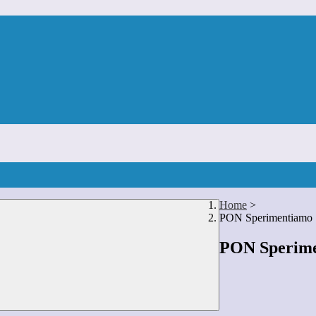
Home
>
PON Sperimentiamo
PON Sperim