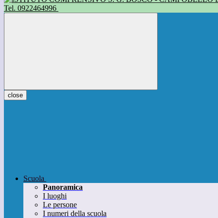
Tel. 0922464996
close
Scuola
Panoramica
I luoghi
Le persone
I numeri della scuola