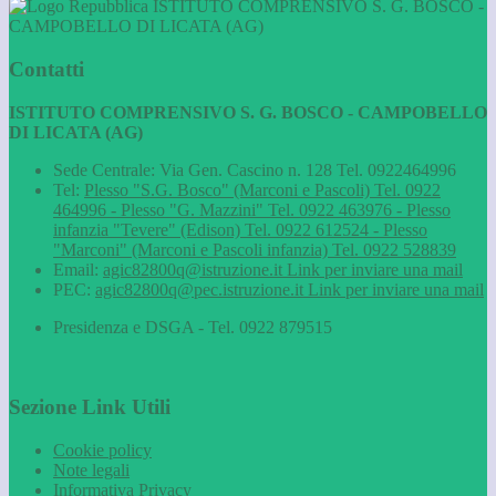
ISTITUTO COMPRENSIVO S. G. BOSCO -
CAMPOBELLO DI LICATA (AG)
Contatti
ISTITUTO COMPRENSIVO S. G. BOSCO - CAMPOBELLO
DI LICATA (AG)
Sede Centrale: Via Gen. Cascino n. 128 Tel. 0922464996
Tel:
Plesso "S.G. Bosco" (Marconi e Pascoli) Tel. 0922
464996 - Plesso "G. Mazzini" Tel. 0922 463976 - Plesso
infanzia "Tevere" (Edison) Tel. 0922 612524 - Plesso
"Marconi" (Marconi e Pascoli infanzia) Tel. 0922 528839
Email:
agic82800q@istruzione.it
Link per inviare una mail
PEC:
agic82800q@pec.istruzione.it
Link per inviare una mail
Presidenza e DSGA - Tel. 0922 879515
Sezione Link Utili
Cookie policy
Note legali
Informativa Privacy