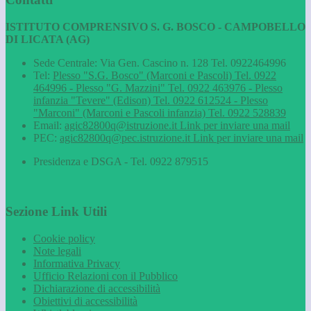
ISTITUTO COMPRENSIVO S. G. BOSCO - CAMPOBELLO
DI LICATA (AG)
Sede Centrale: Via Gen. Cascino n. 128 Tel. 0922464996
Tel:
Plesso "S.G. Bosco" (Marconi e Pascoli) Tel. 0922
464996 - Plesso "G. Mazzini" Tel. 0922 463976 - Plesso
infanzia "Tevere" (Edison) Tel. 0922 612524 - Plesso
"Marconi" (Marconi e Pascoli infanzia) Tel. 0922 528839
Email:
agic82800q@istruzione.it
Link per inviare una mail
PEC:
agic82800q@pec.istruzione.it
Link per inviare una mail
Presidenza e DSGA - Tel. 0922 879515
Sezione Link Utili
Cookie policy
Note legali
Informativa Privacy
Ufficio Relazioni con il Pubblico
Dichiarazione di accessibilità
Obiettivi di accessibilità