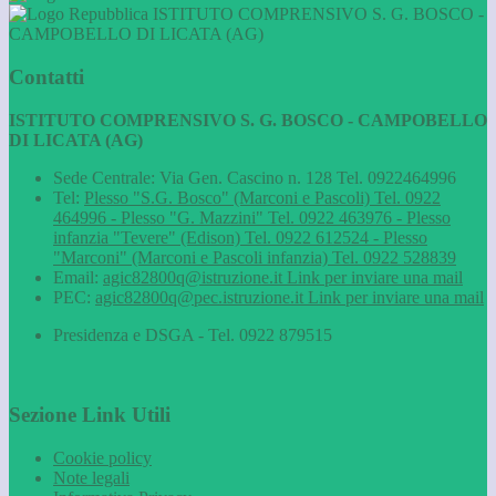
ISTITUTO COMPRENSIVO S. G. BOSCO -
CAMPOBELLO DI LICATA (AG)
Contatti
ISTITUTO COMPRENSIVO S. G. BOSCO - CAMPOBELLO
DI LICATA (AG)
Sede Centrale: Via Gen. Cascino n. 128 Tel. 0922464996
Tel:
Plesso "S.G. Bosco" (Marconi e Pascoli) Tel. 0922
464996 - Plesso "G. Mazzini" Tel. 0922 463976 - Plesso
infanzia "Tevere" (Edison) Tel. 0922 612524 - Plesso
"Marconi" (Marconi e Pascoli infanzia) Tel. 0922 528839
Email:
agic82800q@istruzione.it
Link per inviare una mail
PEC:
agic82800q@pec.istruzione.it
Link per inviare una mail
Presidenza e DSGA - Tel. 0922 879515
Sezione Link Utili
Cookie policy
Note legali