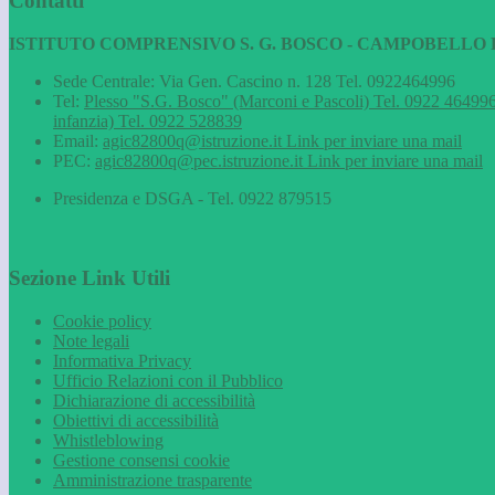
Contatti
ISTITUTO COMPRENSIVO S. G. BOSCO - CAMPOBELLO D
Sede Centrale: Via Gen. Cascino n. 128 Tel. 0922464996
Tel:
Plesso "S.G. Bosco" (Marconi e Pascoli) Tel. 0922 464996
infanzia) Tel. 0922 528839
Email:
agic82800q@istruzione.it
Link per inviare una mail
PEC:
agic82800q@pec.istruzione.it
Link per inviare una mail
Presidenza e DSGA - Tel. 0922 879515
Sezione Link Utili
Cookie policy
Note legali
Informativa Privacy
Ufficio Relazioni con il Pubblico
Dichiarazione di accessibilità
Obiettivi di accessibilità
Whistleblowing
Gestione consensi cookie
Amministrazione trasparente