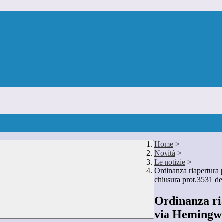
Home
>
Novità
>
Le notizie
>
Ordinanza riapertura 
chiusura prot.3531 d
Ordinanza ria
via Hemingwa