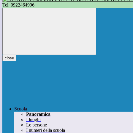
Tel. 0922464996
close
Scuola
Panoramica
I luoghi
Le persone
I numeri della scuola