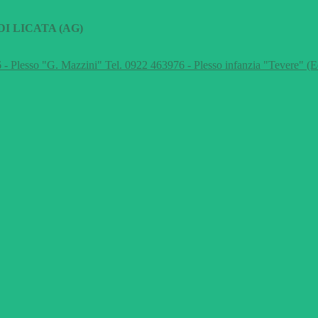
I LICATA (AG)
 - Plesso "G. Mazzini" Tel. 0922 463976 - Plesso infanzia "Tevere" (E