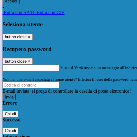
-
Entra con SPID
Entra con CIE
Seleziona utente
button close
×
Recupero password
button close
×
E-mail
Verrà inviato un messaggio all'indirizz
Non hai una e-mail associata al nome utente? Effettua il reset della password tram
E-mail inviata, si prega di controllare la casella di posta elettronica!
Errore
Chiudi
Successo
Chiudi
Informazione