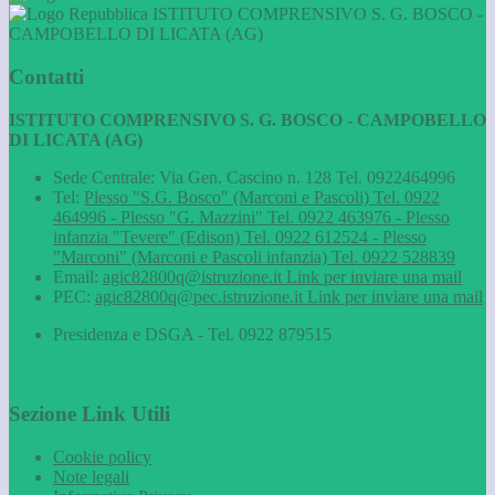
ISTITUTO COMPRENSIVO S. G. BOSCO -
CAMPOBELLO DI LICATA (AG)
Contatti
ISTITUTO COMPRENSIVO S. G. BOSCO - CAMPOBELLO
DI LICATA (AG)
Sede Centrale: Via Gen. Cascino n. 128 Tel. 0922464996
Tel:
Plesso "S.G. Bosco" (Marconi e Pascoli) Tel. 0922
464996 - Plesso "G. Mazzini" Tel. 0922 463976 - Plesso
infanzia "Tevere" (Edison) Tel. 0922 612524 - Plesso
"Marconi" (Marconi e Pascoli infanzia) Tel. 0922 528839
Email:
agic82800q@istruzione.it
Link per inviare una mail
PEC:
agic82800q@pec.istruzione.it
Link per inviare una mail
Presidenza e DSGA - Tel. 0922 879515
Sezione Link Utili
Cookie policy
Note legali